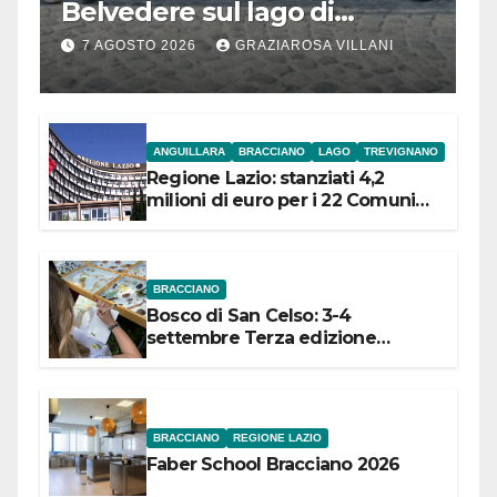
Belvedere sul lago di
Bracciano: ieri
7 AGOSTO 2026
GRAZIAROSA VILLANI
l’inaugurazione
ANGUILLARA
BRACCIANO
LAGO
TREVIGNANO
Regione Lazio: stanziati 4,2
milioni di euro per i 22 Comuni
dell’Etruria Meridionale
BRACCIANO
Bosco di San Celso: 3-4
settembre Terza edizione
Festival “Storie in cielo e in terra”
BRACCIANO
REGIONE LAZIO
Faber School Bracciano 2026