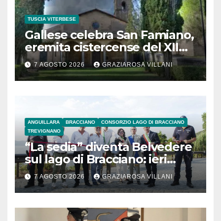
TUSCIA VITERBESE
Gallese celebra San Famiano,
eremita cistercense del XII
secolo
7 AGOSTO 2026
GRAZIAROSA VILLANI
ANGUILLARA
BRACCIANO
CONSORZIO LAGO DI BRACCIANO
TREVIGNANO
“La sedia” diventa Belvedere
sul lago di Bracciano: ieri
l’inaugurazione
7 AGOSTO 2026
GRAZIAROSA VILLANI