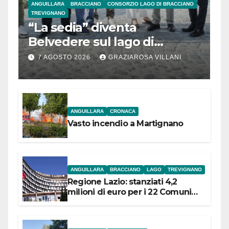
ANGUILLARA
BRACCIANO
CONSORZIO LAGO DI BRACCIANO
TREVIGNANO
“La sedia” diventa
Belvedere sul lago di
Bracciano: ieri
7 AGOSTO 2026
GRAZIAROSA VILLANI
l’inaugurazione
ANGUILLARA
CRONACA
Vasto incendio a Martignano
ANGUILLARA
BRACCIANO
LAGO
TREVIGNANO
Regione Lazio: stanziati 4,2
milioni di euro per i 22 Comuni
dell’Etruria Meridionale