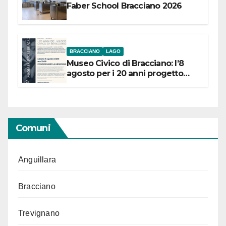
Faber School Bracciano 2026
BRACCIANO
LAGO
Museo Civico di Bracciano: l’8
agosto per i 20 anni progetto
“Conservare la memoria”
Comuni
Anguillara
Bracciano
Trevignano