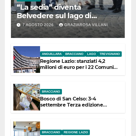
“La sedia” diventa
Belvedere sul lago di
Bracciano: ieri
7 AGOSTO 2026
GRAZIAROSA VILLANI
l’inaugurazione
ANGUILLARA
BRACCIANO
LAGO
TREVIGNANO
Regione Lazio: stanziati 4,2
milioni di euro per i 22 Comuni
dell’Etruria Meridionale
BRACCIANO
Bosco di San Celso: 3-4
settembre Terza edizione
Festival “Storie in cielo e in terra”
BRACCIANO
REGIONE LAZIO