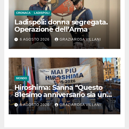
CRONACA
LADISPOLI
Ladispoli: donna segregata.
Operazione dell’Arma
6 AGOSTO 2026
GRAZIAROSA VILLANI
MONDO
Hiroshima: Sanna “Questo
81esimo anniversario sia un
monito per tutti”
6 AGOSTO 2026
GRAZIAROSA VILLANI