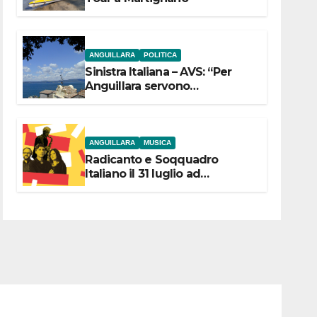
ANGUILLARA
POLITICA
Sinistra Italiana – AVS: “Per
Anguillara servono
trasparenza, partecipazione e
scelte politiche coraggiose”
ANGUILLARA
MUSICA
Radicanto e Soqquadro
Italiano il 31 luglio ad
Anguillara