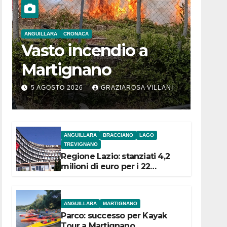
ANGUILLARA
CRONACA
Vasto incendio a
Martignano
5 AGOSTO 2026
GRAZIAROSA VILLANI
ANGUILLARA
BRACCIANO
LAGO
TREVIGNANO
Regione Lazio: stanziati 4,2
milioni di euro per i 22
Comuni dell’Etruria
Meridionale
ANGUILLARA
MARTIGNANO
Parco: successo per Kayak
Tour a Martignano