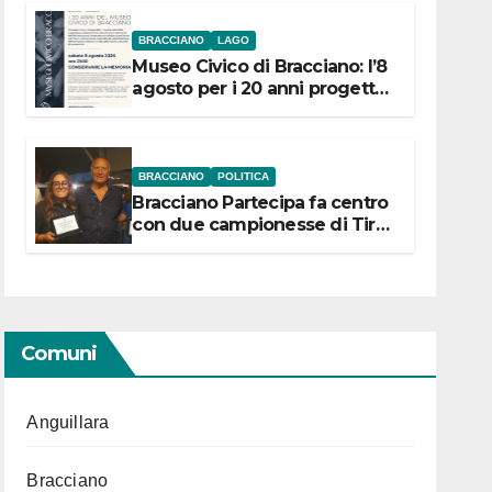
BRACCIANO
LAGO
Museo Civico di Bracciano: l’8
agosto per i 20 anni progetto
“Conservare la memoria”
BRACCIANO
POLITICA
Bracciano Partecipa fa centro
con due campionesse di Tiro
a Segno in vista delle urne
Comuni
Anguillara
Bracciano