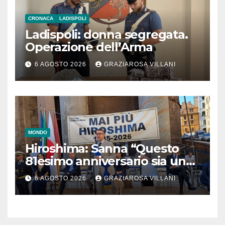
CRONACA
LADISPOLI
Ladispoli: donna segregata.
Operazione dell’Arma
6 AGOSTO 2026
GRAZIAROSA VILLANI
MONDO
Hiroshima: Sanna “Questo
81esimo anniversario sia un
monito per tutti”
6 AGOSTO 2026
GRAZIAROSA VILLANI