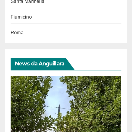
Santa Marinella
Fiumicino
Roma
News da Anguillara