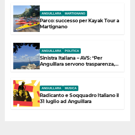
ANGUILLARA
MARTIGNANO
Parco: successo per Kayak Tour a
Martignano
ANGUILLARA
POLITICA
Sinistra Italiana – AVS: “Per
Anguillara servono trasparenza,
partecipazione e scelte politiche
coraggiose”
ANGUILLARA
MUSICA
Radicanto e Soqquadro Italiano il
31 luglio ad Anguillara