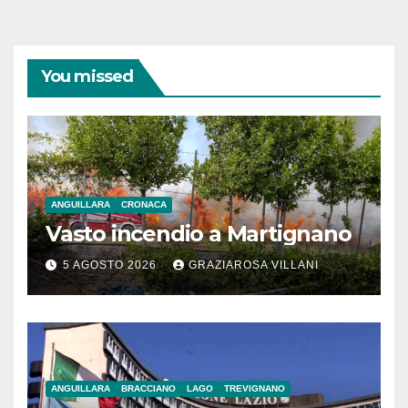
You missed
ANGUILLARA
CRONACA
Vasto incendio a Martignano
5 AGOSTO 2026
GRAZIAROSA VILLANI
ANGUILLARA
BRACCIANO
LAGO
TREVIGNANO