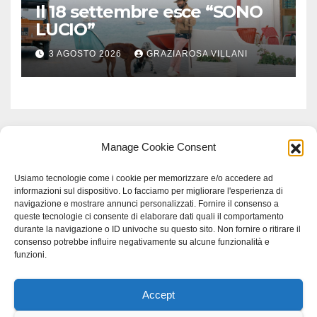
Il 18 settembre esce “SONO
LUCIO”
3 AGOSTO 2026
GRAZIAROSA VILLANI
Manage Cookie Consent
Usiamo tecnologie come i cookie per memorizzare e/o accedere ad
informazioni sul dispositivo. Lo facciamo per migliorare l'esperienza di
navigazione e mostrare annunci personalizzati. Fornire il consenso a
queste tecnologie ci consente di elaborare dati quali il comportamento
durante la navigazione o ID univoche su questo sito. Non fornire o ritirare il
consenso potrebbe influire negativamente su alcune funzionalità e
funzioni.
Accept
Proudly powered by WordPress
|
Tema: Newspaperex di
Themeansar
.