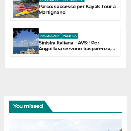
Parco: successo per Kayak Tour a
Martignano
ANGUILLARA
POLITICA
Sinistra Italiana – AVS: “Per
Anguillara servono trasparenza,
partecipazione e scelte politiche
coraggiose”
You missed