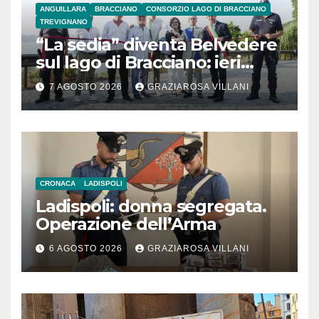
ANGUILLARA
BRACCIANO
CONSORZIO LAGO DI BRACCIANO
TREVIGNANO
“La sedia” diventa Belvedere
sul lago di Bracciano: ieri
l’inaugurazione
7 AGOSTO 2026
GRAZIAROSA VILLANI
CRONACA
LADISPOLI
Ladispoli: donna segregata.
Operazione dell’Arma
6 AGOSTO 2026
GRAZIAROSA VILLANI