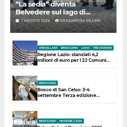
“La sedia” diventa
Belvedere sul lago di
Bracciano: ieri
7 AGOSTO 2026
GRAZIAROSA VILLANI
l’inaugurazione
ANGUILLARA
BRACCIANO
LAGO
TREVIGNANO
Regione Lazio: stanziati 4,2
milioni di euro per i 22 Comuni
dell’Etruria Meridionale
BRACCIANO
Bosco di San Celso: 3-4
settembre Terza edizione
Festival “Storie in cielo e in terra”
BRACCIANO
REGIONE LAZIO