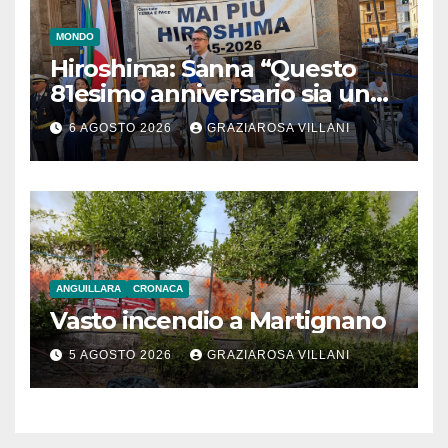
MONDO
Hiroshima: Sanna “Questo
81esimo anniversario sia un
monito per tutti”
6 AGOSTO 2026
GRAZIAROSA VILLANI
ANGUILLARA
CRONACA
Vasto incendio a Martignano
5 AGOSTO 2026
GRAZIAROSA VILLANI