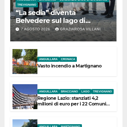
TREVIGNANO
“La sedia” diventa
Belvedere sul lago di
Bracciano: ieri
7 AGOSTO 2026
GRAZIAROSA VILLANI
l’inaugurazione
ANGUILLARA
CRONACA
Vasto incendio a Martignano
ANGUILLARA
BRACCIANO
LAGO
TREVIGNANO
Regione Lazio: stanziati 4,2
milioni di euro per i 22 Comuni
dell’Etruria Meridionale
ANGUILLARA
MARTIGNANO