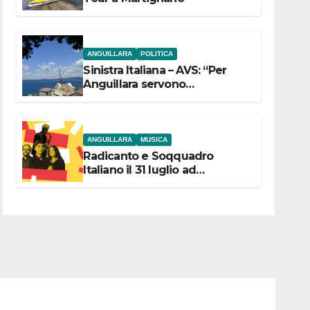
ANGUILLARA
POLITICA
Sinistra Italiana – AVS: “Per
Anguillara servono
trasparenza, partecipazione e
scelte politiche coraggiose”
ANGUILLARA
MUSICA
Radicanto e Soqquadro
Italiano il 31 luglio ad
Anguillara