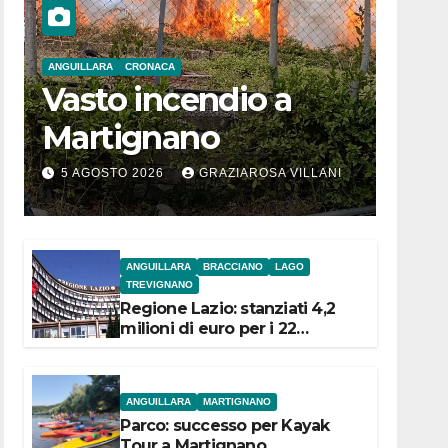
ANGUILLARA
CRONACA
Vasto incendio a
Martignano
5 AGOSTO 2026
GRAZIAROSA VILLANI
ANGUILLARA
BRACCIANO
LAGO
TREVIGNANO
Regione Lazio: stanziati 4,2
milioni di euro per i 22
Comuni dell’Etruria
Meridionale
ANGUILLARA
MARTIGNANO
Parco: successo per Kayak
Tour a Martignano