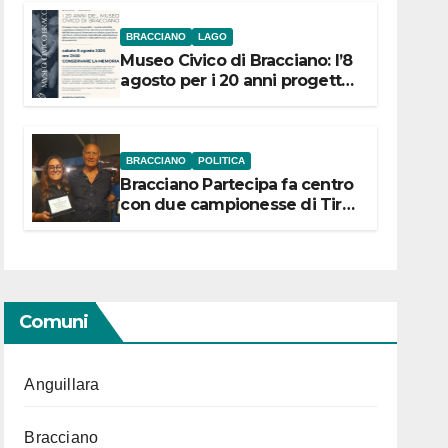
BRACCIANO
LAGO
Museo Civico di Bracciano: l’8
agosto per i 20 anni progetto
“Conservare la memoria”
BRACCIANO
POLITICA
Bracciano Partecipa fa centro
con due campionesse di Tiro
a Segno in vista delle urne
Comuni
Anguillara
Bracciano