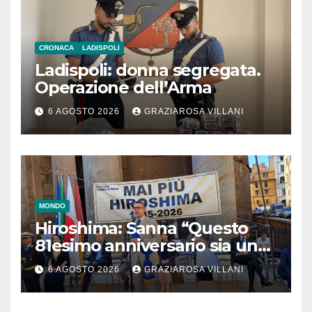
CRONACA
LADISPOLI
Ladispoli: donna segregata.
Operazione dell’Arma
6 AGOSTO 2026
GRAZIAROSA VILLANI
MONDO
Hiroshima: Sanna “Questo
81esimo anniversario sia un
monito per tutti”
6 AGOSTO 2026
GRAZIAROSA VILLANI