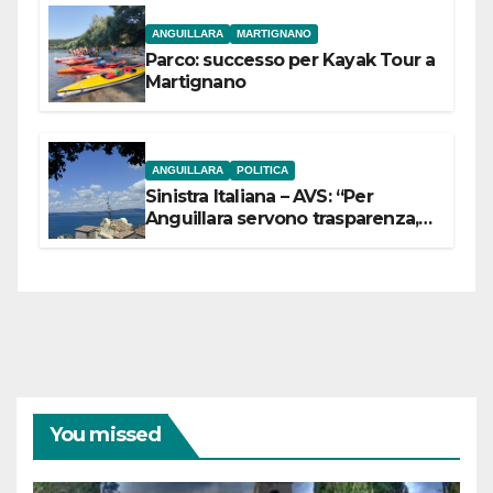
ANGUILLARA
MARTIGNANO
Parco: successo per Kayak Tour a
Martignano
ANGUILLARA
POLITICA
Sinistra Italiana – AVS: “Per
Anguillara servono trasparenza,
partecipazione e scelte politiche
coraggiose”
You missed