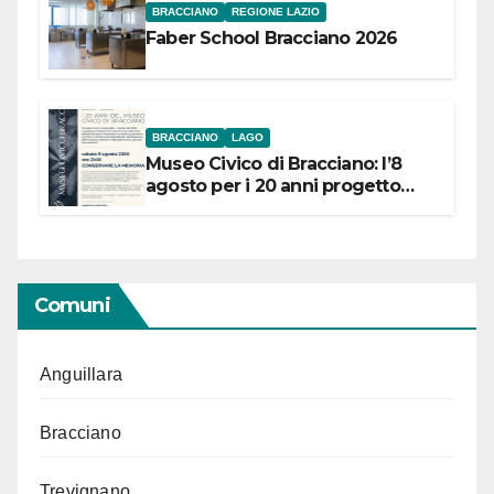
BRACCIANO
REGIONE LAZIO
Faber School Bracciano 2026
BRACCIANO
LAGO
Museo Civico di Bracciano: l’8
agosto per i 20 anni progetto
“Conservare la memoria”
Comuni
Anguillara
Bracciano
Trevignano