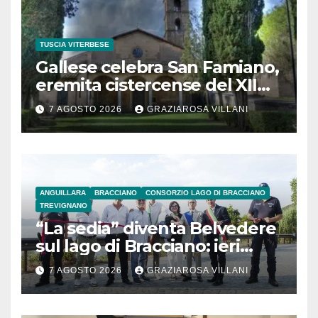
TUSCIA VITERBESE
Gallese celebra San Famiano,
eremita cistercense del XII
secolo
7 AGOSTO 2026
GRAZIAROSA VILLANI
ANGUILLARA
BRACCIANO
CONSORZIO LAGO DI BRACCIANO
TREVIGNANO
“La sedia” diventa Belvedere
sul lago di Bracciano: ieri
l’inaugurazione
7 AGOSTO 2026
GRAZIAROSA VILLANI