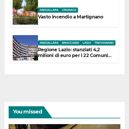
ANGUILLARA
CRONACA
Vasto incendio a Martignano
ANGUILLARA
BRACCIANO
LAGO
TREVIGNANO
Regione Lazio: stanziati 4,2
milioni di euro per i 22 Comuni
dell’Etruria Meridionale
You missed