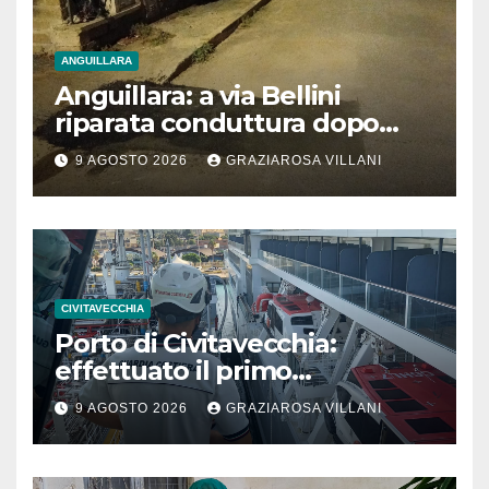
ANGUILLARA
Anguillara: a via Bellini
riparata conduttura dopo
segnalazione IdD
9 AGOSTO 2026
GRAZIAROSA VILLANI
CIVITAVECCHIA
Porto di Civitavecchia:
effettuato il primo
rifornimento di GNL ad una
9 AGOSTO 2026
GRAZIAROSA VILLANI
nave da crociera