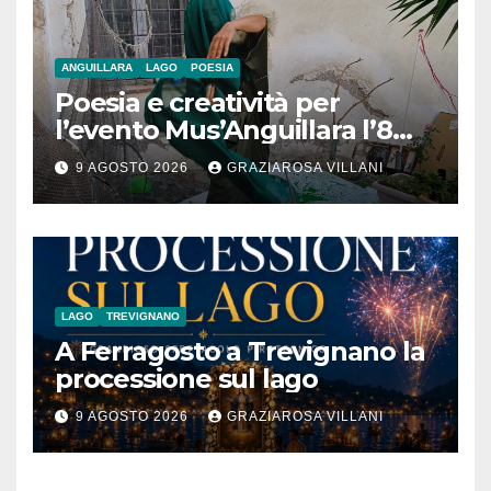
ANGUILLARA
LAGO
POESIA
Poesia e creatività per
l’evento Mus’Anguillara l’8
agosto 2026 al Museo
9 AGOSTO 2026
GRAZIAROSA VILLANI
Contadino
LAGO
TREVIGNANO
A Ferragosto a Trevignano la
processione sul lago
9 AGOSTO 2026
GRAZIAROSA VILLANI