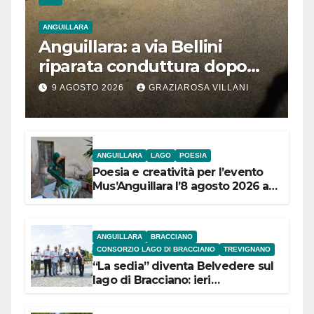
ANGUILLARA
Anguillara: a via Bellini
riparata conduttura dopo
segnalazione IdD
9 AGOSTO 2026
GRAZIAROSA VILLANI
ANGUILLARA
LAGO
POESIA
Poesia e creatività per l’evento
Mus’Anguillara l’8 agosto 2026 al
Museo Contadino
ANGUILLARA
BRACCIANO
CONSORZIO LAGO DI BRACCIANO
TREVIGNANO
“La sedia” diventa Belvedere sul
lago di Bracciano: ieri
l’inaugurazione