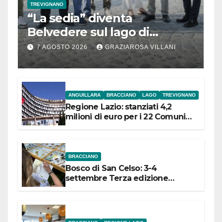
TREVIGNANO
“La sedia” diventa
Belvedere sul lago di
Bracciano: ieri
7 AGOSTO 2026
GRAZIAROSA VILLANI
l’inaugurazione
ANGUILLARA
BRACCIANO
LAGO
TREVIGNANO
Regione Lazio: stanziati 4,2
milioni di euro per i 22 Comuni
dell’Etruria Meridionale
BRACCIANO
Bosco di San Celso: 3-4
settembre Terza edizione
Festival “Storie in cielo e in terra”