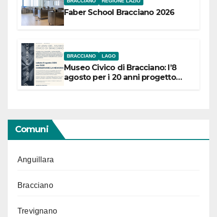
BRACCIANO
REGIONE LAZIO
Faber School Bracciano 2026
BRACCIANO
LAGO
Museo Civico di Bracciano: l’8
agosto per i 20 anni progetto
“Conservare la memoria”
Comuni
Anguillara
Bracciano
Trevignano