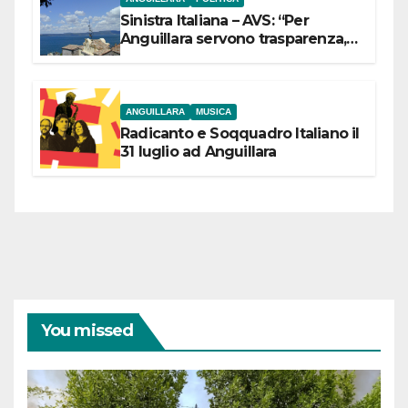
Sinistra Italiana – AVS: “Per
Anguillara servono trasparenza,
partecipazione e scelte politiche
coraggiose”
ANGUILLARA
MUSICA
Radicanto e Soqquadro Italiano il
31 luglio ad Anguillara
You missed