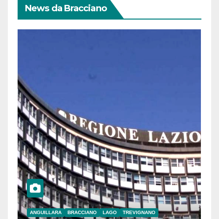
News da Bracciano
ANGUILLARA
BRACCIANO
LAGO
TREVIGNANO