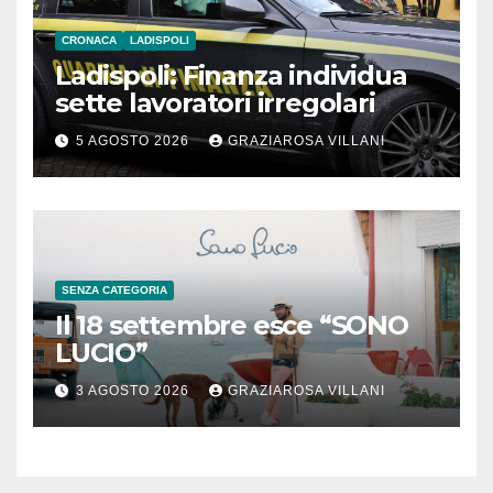
CRONACA
LADISPOLI
Ladispoli: Finanza individua
sette lavoratori irregolari
5 AGOSTO 2026
GRAZIAROSA VILLANI
SENZA CATEGORIA
Il 18 settembre esce “SONO
LUCIO”
3 AGOSTO 2026
GRAZIAROSA VILLANI