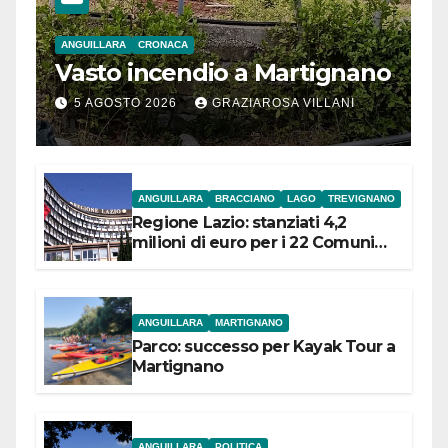
ANGUILLARA
CRONACA
Vasto incendio a Martignano
5 AGOSTO 2026
GRAZIAROSA VILLANI
ANGUILLARA
BRACCIANO
LAGO
TREVIGNANO
Regione Lazio: stanziati 4,2
milioni di euro per i 22 Comuni
dell’Etruria Meridionale
ANGUILLARA
MARTIGNANO
Parco: successo per Kayak Tour a
Martignano
ANGUILLARA
POLITICA