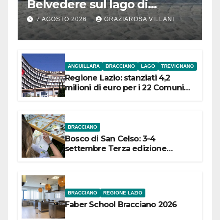
Belvedere sul lago di
Bracciano: ieri
7 AGOSTO 2026
GRAZIAROSA VILLANI
l’inaugurazione
ANGUILLARA
BRACCIANO
LAGO
TREVIGNANO
Regione Lazio: stanziati 4,2
milioni di euro per i 22 Comuni
dell’Etruria Meridionale
BRACCIANO
Bosco di San Celso: 3-4
settembre Terza edizione
Festival “Storie in cielo e in terra”
BRACCIANO
REGIONE LAZIO
Faber School Bracciano 2026