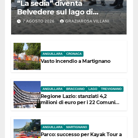
“La sedia” diventa
Belvedere sul lago di
Bracciano: ieri
7 AGOSTO 2026
GRAZIAROSA VILLANI
l’inaugurazione
ANGUILLARA
CRONACA
Vasto incendio a Martignano
ANGUILLARA
BRACCIANO
LAGO
TREVIGNANO
Regione Lazio: stanziati 4,2
milioni di euro per i 22 Comuni
dell’Etruria Meridionale
ANGUILLARA
MARTIGNANO
Parco: successo per Kayak Tour a