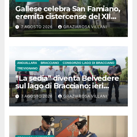
Gallese celebra San Famiano,
eremita cistercense del XII
secolo
7 AGOSTO 2026
GRAZIAROSA VILLANI
ANGUILLARA
BRACCIANO
CONSORZIO LAGO DI BRACCIANO
TREVIGNANO
“La sedia” diventa Belvedere
sul lago di Bracciano: ieri
l’inaugurazione
7 AGOSTO 2026
GRAZIAROSA VILLANI