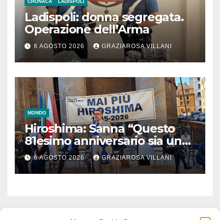
CRONACA
LADISPOLI
Ladispoli: donna segregata.
Operazione dell’Arma
6 AGOSTO 2026
GRAZIAROSA VILLANI
MONDO
Hiroshima: Sanna “Questo
81esimo anniversario sia un
monito per tutti”
6 AGOSTO 2026
GRAZIAROSA VILLANI