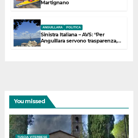
Martignano
ANGUILLARA
POLITICA
Sinistra Italiana – AVS: “Per
Anguillara servono trasparenza,
partecipazione e scelte politiche
coraggiose”
You missed
TUSCIA VITERBESE