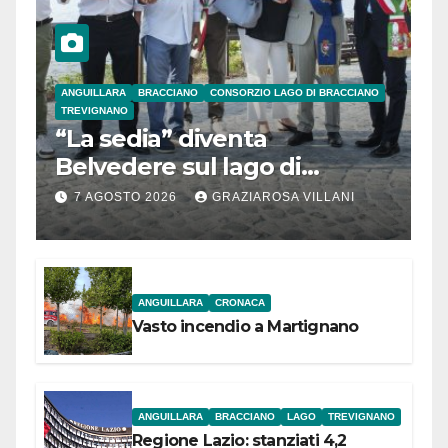
ANGUILLARA
BRACCIANO
CONSORZIO LAGO DI BRACCIANO
TREVIGNANO
“La sedia” diventa
Belvedere sul lago di
Bracciano: ieri
7 AGOSTO 2026
GRAZIAROSA VILLANI
l’inaugurazione
ANGUILLARA
CRONACA
Vasto incendio a Martignano
ANGUILLARA
BRACCIANO
LAGO
TREVIGNANO
Regione Lazio: stanziati 4,2