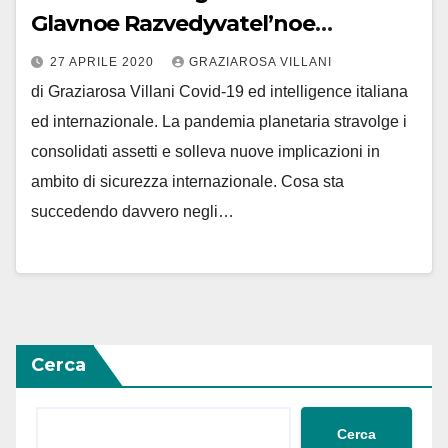
Glavnoe Razvedyvatel’noe
Upravlenie-Gru russo”
27 APRILE 2020
GRAZIAROSA VILLANI
di Graziarosa Villani Covid-19 ed intelligence italiana
ed internazionale. La pandemia planetaria stravolge i
consolidati assetti e solleva nuove implicazioni in
ambito di sicurezza internazionale. Cosa sta
succedendo davvero negli…
Cerca
Cerca