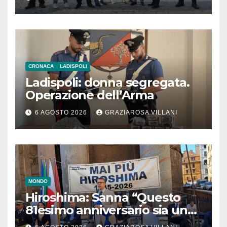
CRONACA
LADISPOLI
Ladispoli: donna segregata.
Operazione dell’Arma
6 AGOSTO 2026
GRAZIAROSA VILLANI
MONDO
Hiroshima: Sanna “Questo
81esimo anniversario sia un
monito per tutti”