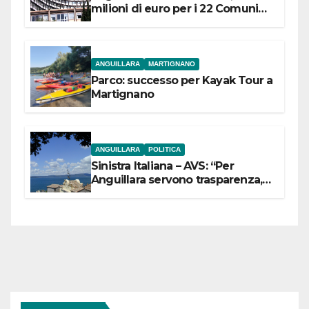
milioni di euro per i 22 Comuni
dell’Etruria Meridionale
ANGUILLARA
MARTIGNANO
Parco: successo per Kayak Tour a
Martignano
ANGUILLARA
POLITICA
Sinistra Italiana – AVS: “Per
Anguillara servono trasparenza,
partecipazione e scelte politiche
coraggiose”