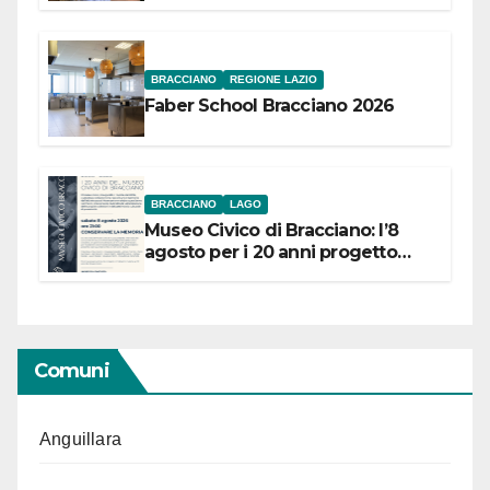
Festival “Storie in cielo e in terra”
BRACCIANO
REGIONE LAZIO
Faber School Bracciano 2026
BRACCIANO
LAGO
Museo Civico di Bracciano: l’8
agosto per i 20 anni progetto
“Conservare la memoria”
Comuni
Anguillara