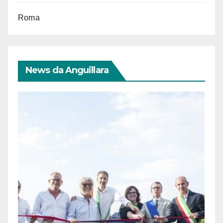
Roma
News da Anguillara