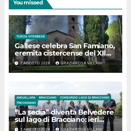
You missed
TUSCIA VITERBESE
Gallese celebra San Famiano,
eremita cistercense del XII
secolo
7 AGOSTO 2026
GRAZIAROSA VILLANI
ANGUILLARA
BRACCIANO
CONSORZIO LAGO DI BRACCIANO
TREVIGNANO
“La sedia” diventa Belvedere
sul lago di Bracciano: ieri
l’inaugurazione
7 AGOSTO 2026
GRAZIAROSA VILLANI