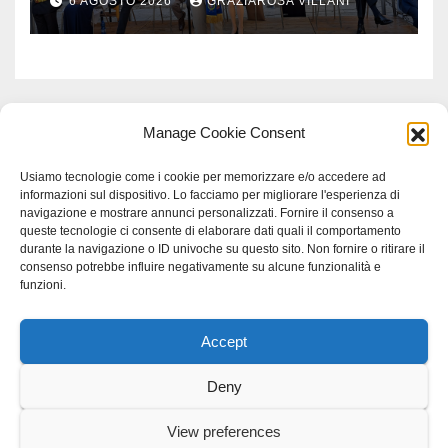
6 AGOSTO 2026
GRAZIAROSA VILLANI
Manage Cookie Consent
Usiamo tecnologie come i cookie per memorizzare e/o accedere ad
informazioni sul dispositivo. Lo facciamo per migliorare l'esperienza di
navigazione e mostrare annunci personalizzati. Fornire il consenso a
queste tecnologie ci consente di elaborare dati quali il comportamento
durante la navigazione o ID univoche su questo sito. Non fornire o ritirare il
consenso potrebbe influire negativamente su alcune funzionalità e
funzioni.
Accept
Proudly powered by WordPress
|
Tema: Newspaperex di
Themeansar
.
Deny
Home
Gerenza
home
Lavoro
Scienza
studio specialistico bracciano
View preferences
Villani Comunicazione