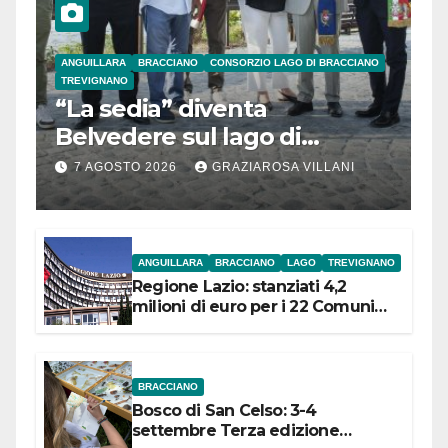
ANGUILLARA
BRACCIANO
CONSORZIO LAGO DI BRACCIANO
TREVIGNANO
“La sedia” diventa
Belvedere sul lago di
Bracciano: ieri
7 AGOSTO 2026
GRAZIAROSA VILLANI
l’inaugurazione
ANGUILLARA
BRACCIANO
LAGO
TREVIGNANO
Regione Lazio: stanziati 4,2
milioni di euro per i 22 Comuni
dell’Etruria Meridionale
BRACCIANO
Bosco di San Celso: 3-4
settembre Terza edizione