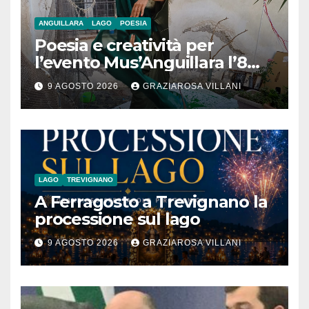
ANGUILLARA
LAGO
POESIA
Poesia e creatività per
l’evento Mus’Anguillara l’8
agosto 2026 al Museo
9 AGOSTO 2026
GRAZIAROSA VILLANI
Contadino
LAGO
TREVIGNANO
A Ferragosto a Trevignano la
processione sul lago
9 AGOSTO 2026
GRAZIAROSA VILLANI