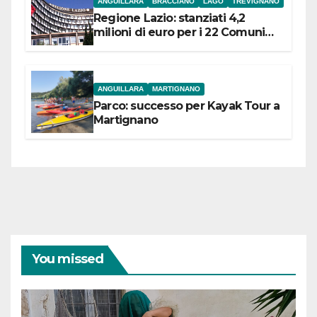
ANGUILLARA
BRACCIANO
LAGO
TREVIGNANO
Regione Lazio: stanziati 4,2
milioni di euro per i 22 Comuni
dell’Etruria Meridionale
ANGUILLARA
MARTIGNANO
Parco: successo per Kayak Tour a
Martignano
You missed