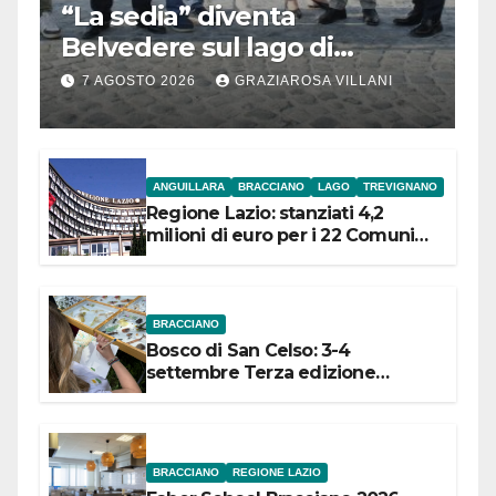
“La sedia” diventa
Belvedere sul lago di
Bracciano: ieri
7 AGOSTO 2026
GRAZIAROSA VILLANI
l’inaugurazione
ANGUILLARA
BRACCIANO
LAGO
TREVIGNANO
Regione Lazio: stanziati 4,2
milioni di euro per i 22 Comuni
dell’Etruria Meridionale
BRACCIANO
Bosco di San Celso: 3-4
settembre Terza edizione
Festival “Storie in cielo e in terra”
BRACCIANO
REGIONE LAZIO