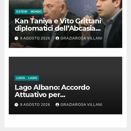
ESTERI
MONDO
Kan Taniya e Vito Grittani
diplomatici dell’Abcasia
contro nota del governo
9 AGOSTO 2026
GRAZIAROSA VILLANI
romeno. “Non si può invocare
la costruzione di ponti e allo
stesso tempo condannare
chiunque li attraversi”
LAGO
LAZIO
Lago Albano: Accordo
Attuativo per
l’interconnessione
9 AGOSTO 2026
GRAZIAROSA VILLANI
acquedottistica da 29,5
milioni di euro