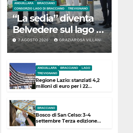
ANGUILLARA
BRACCIANO
CONSORZIO LAGO DI BRACCIANO
TREVIGNANO
“La sedia” diventa
Belvedere sul lago di
Bracciano: ieri
7 AGOSTO 2026
GRAZIAROSA VILLANI
l’inaugurazione
ANGUILLARA
BRACCIANO
LAGO
TREVIGNANO
Regione Lazio: stanziati 4,2
milioni di euro per i 22
Comuni dell’Etruria
Meridionale
BRACCIANO
Bosco di San Celso: 3-4
settembre Terza edizione
Festival “Storie in cielo e in
terra”