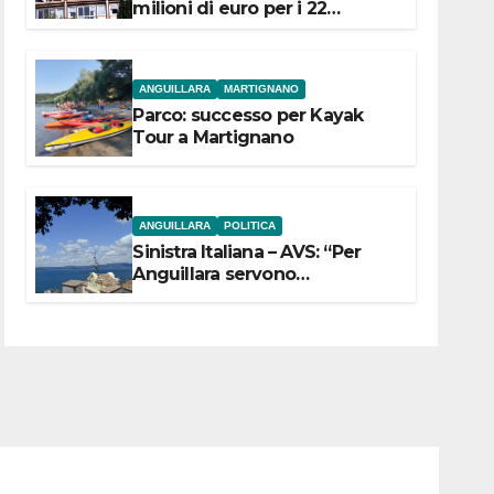
milioni di euro per i 22
Comuni dell’Etruria
Meridionale
ANGUILLARA
MARTIGNANO
Parco: successo per Kayak
Tour a Martignano
ANGUILLARA
POLITICA
Sinistra Italiana – AVS: “Per
Anguillara servono
trasparenza, partecipazione e
scelte politiche coraggiose”