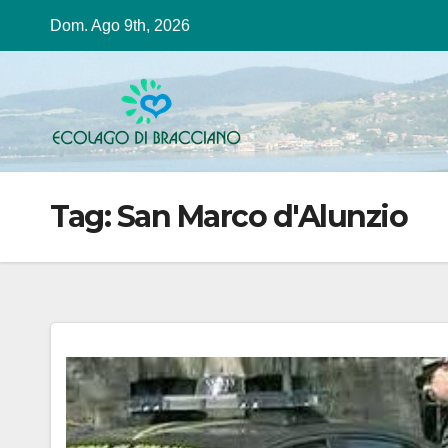
Salta
Dom. Ago 9th, 2026
al
contenuto
Tag:
San Marco d'Alunzio