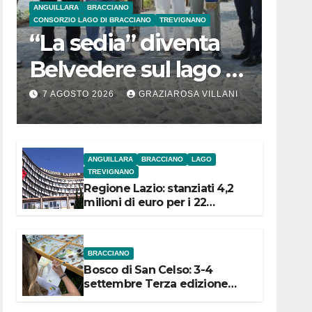
ANGUILLARA
BRACCIANO
CONSORZIO LAGO DI BRACCIANO
TREVIGNANO
“La sedia” diventa
Belvedere sul lago di
Bracciano: ieri
7 AGOSTO 2026
GRAZIAROSA VILLANI
l’inaugurazione
ANGUILLARA
BRACCIANO
LAGO
TREVIGNANO
Regione Lazio: stanziati 4,2
milioni di euro per i 22
Comuni dell’Etruria
Meridionale
BRACCIANO
Bosco di San Celso: 3-4
settembre Terza edizione
Festival “Storie in cielo e in
terra”