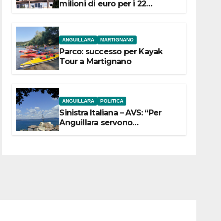
milioni di euro per i 22
Comuni dell’Etruria
Meridionale
ANGUILLARA
MARTIGNANO
Parco: successo per Kayak
Tour a Martignano
ANGUILLARA
POLITICA
Sinistra Italiana – AVS: “Per
Anguillara servono
trasparenza, partecipazione e
scelte politiche coraggiose”