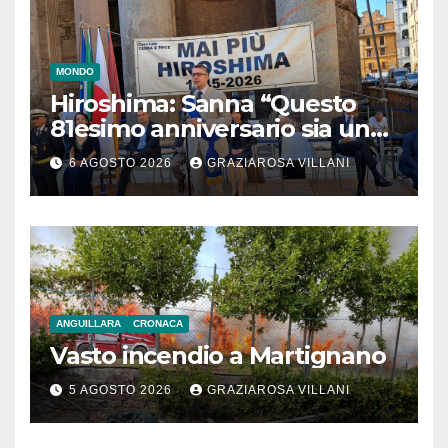
MONDO
Hiroshima: Sanna “Questo
81esimo anniversario sia un
monito per tutti”
6 AGOSTO 2026
GRAZIAROSA VILLANI
ANGUILLARA
CRONACA
Vasto incendio a Martignano
5 AGOSTO 2026
GRAZIAROSA VILLANI