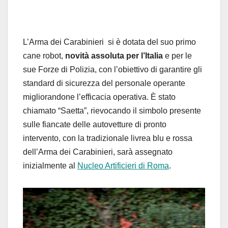
L’Arma dei C
arabinieri
si è dotata del suo
primo
cane
robot
,
novità
assoluta
per l’Italia
e per le
sue Forze di Polizia
, con l’obiettivo di
garantire gli
standard di sicurezza
del personale operante
migliorandone l’efficacia operativa
.
È
stato
chiamato
“
Saetta
”,
rievocando
i
l simbolo presente
sulle fiancate delle autovetture
di pronto
intervento
,
con
la tradizionale livrea
blu e
ro
ssa
dell’Arma dei Carabinieri,
sarà assegnato
inizialmente
al
Nucleo
Artificieri di Roma
.