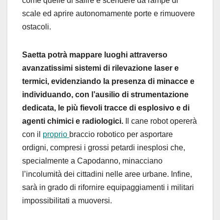
come
quelle di
salire e scendere
da
rampe di
scal
e ed aprire
autonomamente porte
e rimuovere
ostacoli
.
Saetta
potrà
mappare luoghi attraverso
avanzatissimi sistemi di rilevazione laser e
termic
i,
evidenziando la presenza di minacce e
individuando
, con l’ausilio di strumentazione
dedicata, le più fievoli tracce di esplosivo e
d
i
agenti chimici e radiologici.
Il cane robot
opererà
con
il
proprio
bracci
o
robotic
o
per asportare
ordigni
,
compresi i grossi petardi inesplosi che,
specialmente a Capodanno,
minacciano
l’incolumità dei cittadini nelle aree urbane
. Infine,
sarà in grado di
riforn
ire
equipaggiamenti
i militari
impossibilitati a muoversi
.