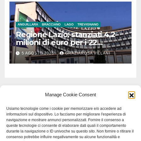
ANGUILLARA
BRACCIANO
LAGO
TREVIGNANO
Regione Lazio: stanziati 4,2
milioni di euro per i 22
Comuni dell’Etruria
5 AGOSTO 2026
GRAZIAROSA VILLANI
Meridionale
Manage Cookie Consent
Usiamo tecnologie come i cookie per memorizzare e/o accedere ad
informazioni sul dispositivo. Lo facciamo per migliorare l'esperienza di
navigazione e mostrare annunci personalizzati. Fornire il consenso a
queste tecnologie ci consente di elaborare dati quali il comportamento
durante la navigazione o ID univoche su questo sito. Non fornire o ritirare il
consenso potrebbe influire negativamente su alcune funzionalità e