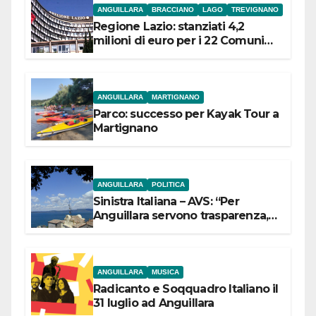
ANGUILLARA
BRACCIANO
LAGO
TREVIGNANO
Regione Lazio: stanziati 4,2
milioni di euro per i 22 Comuni
dell’Etruria Meridionale
ANGUILLARA
MARTIGNANO
Parco: successo per Kayak Tour a
Martignano
ANGUILLARA
POLITICA
Sinistra Italiana – AVS: “Per
Anguillara servono trasparenza,
partecipazione e scelte politiche
coraggiose”
ANGUILLARA
MUSICA
Radicanto e Soqquadro Italiano il
31 luglio ad Anguillara