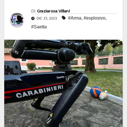
Di
Graziarosa Villani
#Arma
,
#esplosivo
,
DIC 23, 2023
#Saetta