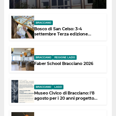
Meridionale
BRACCIANO
Bosco di San Celso: 3-4
settembre Terza edizione
Festival “Storie in cielo e in terra”
BRACCIANO
REGIONE LAZIO
Faber School Bracciano 2026
BRACCIANO
LAGO
Museo Civico di Bracciano: l’8
agosto per i 20 anni progetto
“Conservare la memoria”