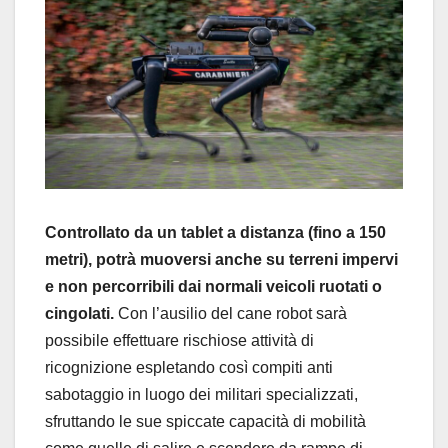
Controllato da un
tablet
a distanza (fino a 150
metri)
,
potrà
muove
rsi
anche su terreni impervi
e non percorribili dai normali veicoli ruotati
o
cingolati
.
Con l’ausilio del cane robot sarà
possibile
effettuare
ris
chiose attività di
ricognizione
espletando così
compiti anti
s
abotaggio
in luogo dei militari specializzati
,
sfruttando
le
sue
spiccate
capacità
di mobilità