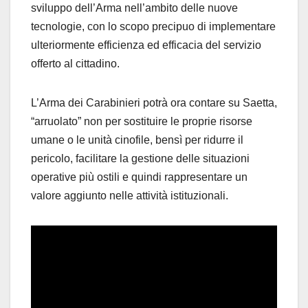
sviluppo del
l’Arma
nell’ambito delle
nuove
tecnologie
,
con lo scopo
precipuo
di
implementare
ulteriormente efficienza ed efficacia de
l servizio
offerto al cittadino
.
L’Arma dei Carabinieri
potrà ora contare su
Saetta
,
“
arruolato
”
non per sostituire le proprie risorse
umane o le unità cinofile, bensì
per ridurr
e il
pericolo,
facilitare la gestione delle
situazioni
operative più ostil
i
e quindi rappresentare un
valore aggiunto nelle attività istituzionali.