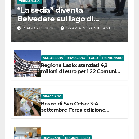
TREVIGNANO
“La sedia” diventa
Belvedere sul lago di
Bracciano: ieri
7 AGOSTO 2026
GRAZIAROSA VILLANI
l’inaugurazione
ANGUILLARA
BRACCIANO
LAGO
TREVIGNANO
Regione Lazio: stanziati 4,2
milioni di euro per i 22 Comuni
dell’Etruria Meridionale
BRACCIANO
Bosco di San Celso: 3-4
settembre Terza edizione
Festival “Storie in cielo e in terra”
BRACCIANO
REGIONE LAZIO