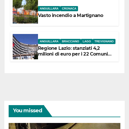
ANGUILLARA
CRONACA
Vasto incendio a Martignano
ANGUILLARA
BRACCIANO
LAGO
TREVIGNANO
Regione Lazio: stanziati 4,2
milioni di euro per i 22 Comuni
dell’Etruria Meridionale
You missed