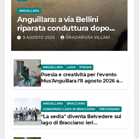
ANGUILLARA
Anguillara: a via Bellini
riparata conduttura dopo
segnalazione IdD
9 AGOSTO 2026
GRAZIAROSA VILLANI
ANGUILLARA
LAGO
POESIA
Poesia e creatività per l’evento
Mus’Anguillara l’8 agosto 2026 al
Museo Contadino
ANGUILLARA
BRACCIANO
CONSORZIO LAGO DI BRACCIANO
TREVIGNANO
“La sedia” diventa Belvedere sul
lago di Bracciano: ieri
l’inaugurazione