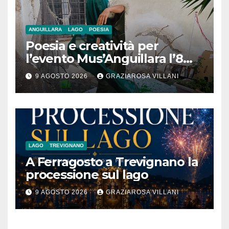
ANGUILLARA
LAGO
POESIA
Poesia e creatività per
l’evento Mus’Anguillara l’8
agosto 2026 al Museo
9 AGOSTO 2026
GRAZIAROSA VILLANI
Contadino
LAGO
TREVIGNANO
A Ferragosto a Trevignano la
processione sul lago
9 AGOSTO 2026
GRAZIAROSA VILLANI