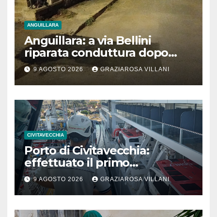
ANGUILLARA
Anguillara: a via Bellini
riparata conduttura dopo
segnalazione IdD
9 AGOSTO 2026
GRAZIAROSA VILLANI
CIVITAVECCHIA
Porto di Civitavecchia:
effettuato il primo
rifornimento di GNL ad una
9 AGOSTO 2026
GRAZIAROSA VILLANI
nave da crociera