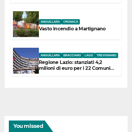
l’inaugurazione
ANGUILLARA
CRONACA
Vasto incendio a Martignano
ANGUILLARA
BRACCIANO
LAGO
TREVIGNANO
Regione Lazio: stanziati 4,2
milioni di euro per i 22 Comuni
dell’Etruria Meridionale
You missed