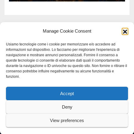
Manage Cookie Consent
Usiamo tecnologie come i cookie per memorizzare e/o accedere ad
informazioni sul dispositivo. Lo facciamo per migliorare l'esperienza di
navigazione e mostrare annunci personalizzati. Fornire il consenso a
queste tecnologie ci consente di elaborare dati quali il comportamento
durante la navigazione o ID univoche su questo sito. Non fornire o ritirare il
consenso potrebbe influire negativamente su alcune funzionalità e
funzioni.
Accept
Proudly powered by WordPress
|
Tema: Newspaperex di
Themeansar
.
Deny
Home
Gerenza
home
Lavoro
Scienza
studio specialistico bracciano
View preferences
Villani Comunicazione