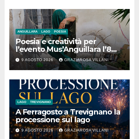
ANGUILLARA
LAGO
POESIA
Poesia e creatività per
l’evento Mus’Anguillara l’8
agosto 2026 al Museo
9 AGOSTO 2026
GRAZIAROSA VILLANI
Contadino
LAGO
TREVIGNANO
A Ferragosto a Trevignano la
processione sul lago
9 AGOSTO 2026
GRAZIAROSA VILLANI