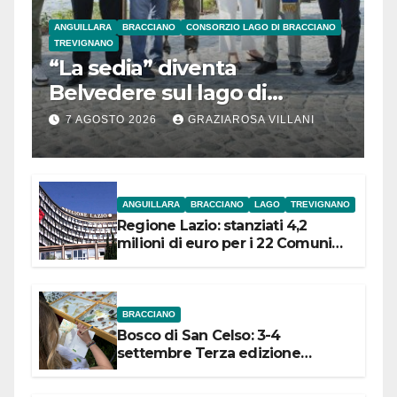
ANGUILLARA
BRACCIANO
CONSORZIO LAGO DI BRACCIANO
TREVIGNANO
“La sedia” diventa
Belvedere sul lago di
Bracciano: ieri
7 AGOSTO 2026
GRAZIAROSA VILLANI
l’inaugurazione
ANGUILLARA
BRACCIANO
LAGO
TREVIGNANO
Regione Lazio: stanziati 4,2
milioni di euro per i 22 Comuni
dell’Etruria Meridionale
BRACCIANO
Bosco di San Celso: 3-4
settembre Terza edizione
Festival “Storie in cielo e in terra”