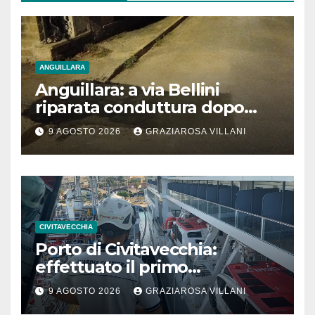
ANGUILLARA
Anguillara: a via Bellini
riparata conduttura dopo
segnalazione IdD
9 AGOSTO 2026
GRAZIAROSA VILLANI
CIVITAVECCHIA
Porto di Civitavecchia:
effettuato il primo
rifornimento di GNL ad una
9 AGOSTO 2026
GRAZIAROSA VILLANI
nave da crociera