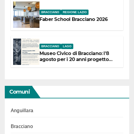
BRACCIANO
REGIONE LAZIO
Faber School Bracciano 2026
BRACCIANO
LAGO
Museo Civico di Bracciano: l’8
agosto per i 20 anni progetto
“Conservare la memoria”
Comuni
Anguillara
Bracciano