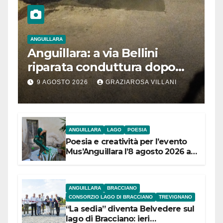
ANGUILLARA
Anguillara: a via Bellini
riparata conduttura dopo
segnalazione IdD
9 AGOSTO 2026
GRAZIAROSA VILLANI
ANGUILLARA
LAGO
POESIA
Poesia e creatività per l’evento
Mus’Anguillara l’8 agosto 2026 al
Museo Contadino
ANGUILLARA
BRACCIANO
CONSORZIO LAGO DI BRACCIANO
TREVIGNANO
“La sedia” diventa Belvedere sul
lago di Bracciano: ieri