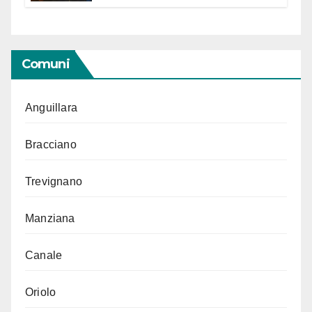
Segno in vista delle urne
Comuni
Anguillara
Bracciano
Trevignano
Manziana
Canale
Oriolo