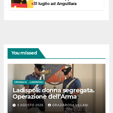
31 luglio ad Anguillara
You missed
CRONACA
LADISPOLI
Ladispoli: donna segregata.
Operazione dell’Arma
6 AGOSTO 2026
GRAZIAROSA VILLANI