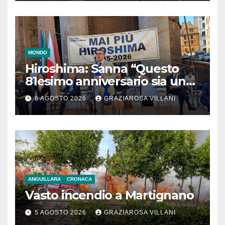
MONDO
Hiroshima: Sanna “Questo
81esimo anniversario sia un
monito per tutti”
6 AGOSTO 2026
GRAZIAROSA VILLANI
ANGUILLARA
CRONACA
Vasto incendio a Martignano
5 AGOSTO 2026
GRAZIAROSA VILLANI