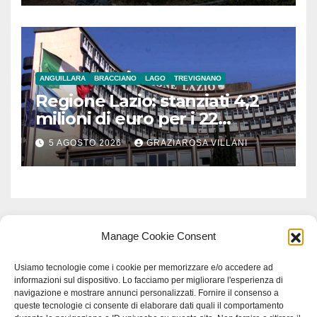
ANGUILLARA
BRACCIANO
LAGO
TREVIGNANO
Regione Lazio: stanziati 4,2
milioni di euro per i 22
Comuni dell’Etruria
5 AGOSTO 2026
GRAZIAROSA VILLANI
Meridionale
Manage Cookie Consent
Usiamo tecnologie come i cookie per memorizzare e/o accedere ad
informazioni sul dispositivo. Lo facciamo per migliorare l'esperienza di
navigazione e mostrare annunci personalizzati. Fornire il consenso a
queste tecnologie ci consente di elaborare dati quali il comportamento