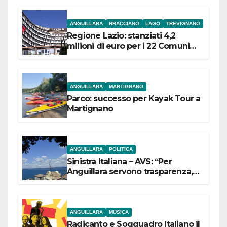
ANGUILLARA
BRACCIANO
LAGO
TREVIGNANO
Regione Lazio: stanziati 4,2
milioni di euro per i 22 Comuni
dell’Etruria Meridionale
ANGUILLARA
MARTIGNANO
Parco: successo per Kayak Tour a
Martignano
ANGUILLARA
POLITICA
Sinistra Italiana – AVS: “Per
Anguillara servono trasparenza,
partecipazione e scelte politiche
coraggiose”
ANGUILLARA
MUSICA
Radicanto e Soqquadro Italiano il