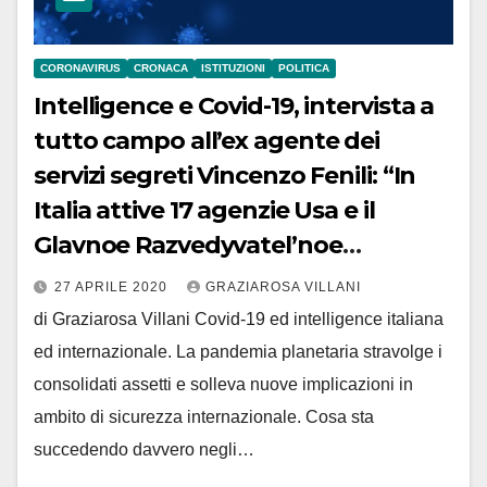
CORONAVIRUS
CRONACA
ISTITUZIONI
POLITICA
Intelligence e Covid-19, intervista a
tutto campo all’ex agente dei
servizi segreti Vincenzo Fenili: “In
Italia attive 17 agenzie Usa e il
Glavnoe Razvedyvatel’noe
Upravlenie-Gru russo”
27 APRILE 2020
GRAZIAROSA VILLANI
di Graziarosa Villani Covid-19 ed intelligence italiana
ed internazionale. La pandemia planetaria stravolge i
consolidati assetti e solleva nuove implicazioni in
ambito di sicurezza internazionale. Cosa sta
succedendo davvero negli…