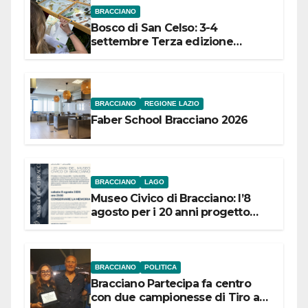
BRACCIANO
Bosco di San Celso: 3-4
settembre Terza edizione
Festival “Storie in cielo e in terra”
BRACCIANO
REGIONE LAZIO
Faber School Bracciano 2026
BRACCIANO
LAGO
Museo Civico di Bracciano: l’8
agosto per i 20 anni progetto
“Conservare la memoria”
BRACCIANO
POLITICA
Bracciano Partecipa fa centro
con due campionesse di Tiro a