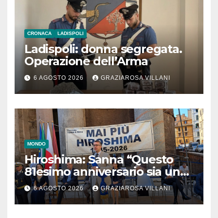
CRONACA
LADISPOLI
Ladispoli: donna segregata.
Operazione dell’Arma
6 AGOSTO 2026
GRAZIAROSA VILLANI
MONDO
Hiroshima: Sanna “Questo
81esimo anniversario sia un
monito per tutti”
6 AGOSTO 2026
GRAZIAROSA VILLANI