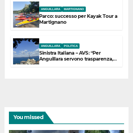
ANGUILLARA
MARTIGNANO
Parco: successo per Kayak Tour a
Martignano
ANGUILLARA
POLITICA
Sinistra Italiana – AVS: “Per
Anguillara servono trasparenza,
partecipazione e scelte politiche
coraggiose”
You missed