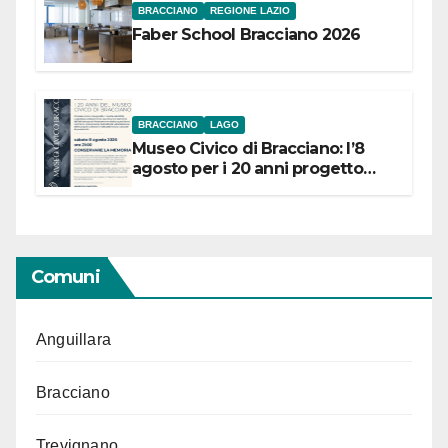
BRACCIANO
REGIONE LAZIO
Faber School Bracciano 2026
BRACCIANO
LAGO
Museo Civico di Bracciano: l’8
agosto per i 20 anni progetto
“Conservare la memoria”
Comuni
Anguillara
Bracciano
Trevignano