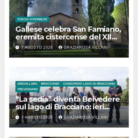
TUSCIA VITERBESE
Gallese celebra San Famiano,
eremita cistercense del XII
secolo
7 AGOSTO 2026
GRAZIAROSA VILLANI
ANGUILLARA
BRACCIANO
CONSORZIO LAGO DI BRACCIANO
TREVIGNANO
“La sedia” diventa Belvedere
sul lago di Bracciano: ieri
l’inaugurazione
7 AGOSTO 2026
GRAZIAROSA VILLANI