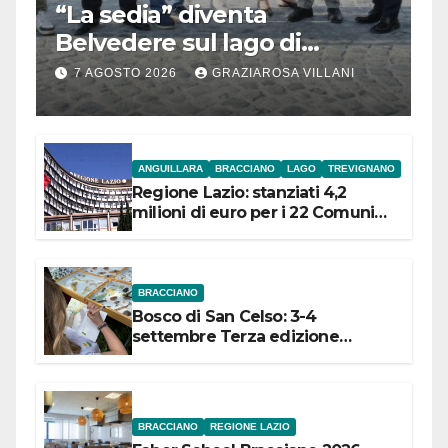
“La sedia” diventa
Belvedere sul lago di
Bracciano: ieri
7 AGOSTO 2026
GRAZIAROSA VILLANI
l’inaugurazione
ANGUILLARA
BRACCIANO
LAGO
TREVIGNANO
Regione Lazio: stanziati 4,2
milioni di euro per i 22 Comuni
dell’Etruria Meridionale
BRACCIANO
Bosco di San Celso: 3-4
settembre Terza edizione
Festival “Storie in cielo e in terra”
BRACCIANO
REGIONE LAZIO