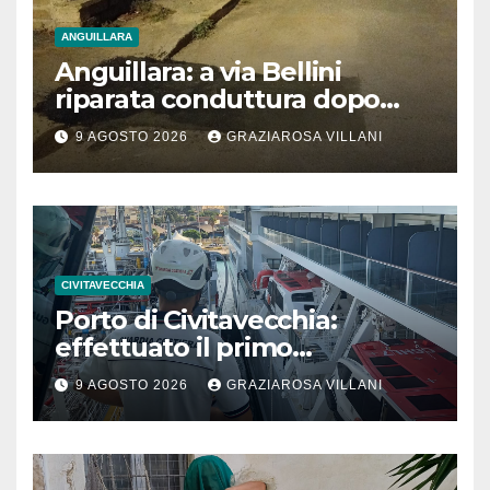
ANGUILLARA
Anguillara: a via Bellini
riparata conduttura dopo
segnalazione IdD
9 AGOSTO 2026
GRAZIAROSA VILLANI
CIVITAVECCHIA
Porto di Civitavecchia:
effettuato il primo
rifornimento di GNL ad una
9 AGOSTO 2026
GRAZIAROSA VILLANI
nave da crociera