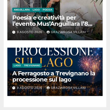
ANGUILLARA
LAGO
POESIA
Poesia e creatività per
l’evento Mus’Anguillara l’8
agosto 2026 al Museo
9 AGOSTO 2026
GRAZIAROSA VILLANI
Contadino
LAGO
TREVIGNANO
A Ferragosto a Trevignano la
processione sul lago
9 AGOSTO 2026
GRAZIAROSA VILLANI