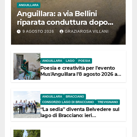
ANGUILLARA
Anguillara: a via Bellini
riparata conduttura dopo
segnalazione IdD
9 AGOSTO 2026
GRAZIAROSA VILLANI
ANGUILLARA
LAGO
POESIA
Poesia e creatività per l’evento
Mus’Anguillara l’8 agosto 2026 al
Museo Contadino
ANGUILLARA
BRACCIANO
CONSORZIO LAGO DI BRACCIANO
TREVIGNANO
“La sedia” diventa Belvedere sul
lago di Bracciano: ieri
l’inaugurazione