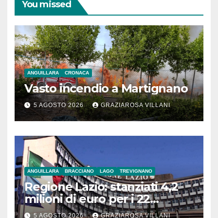
You missed
ANGUILLARA
CRONACA
Vasto incendio a Martignano
5 AGOSTO 2026
GRAZIAROSA VILLANI
ANGUILLARA
BRACCIANO
LAGO
TREVIGNANO
Regione Lazio: stanziati 4,2
milioni di euro per i 22
Comuni dell’Etruria
5 AGOSTO 2026
GRAZIAROSA VILLANI