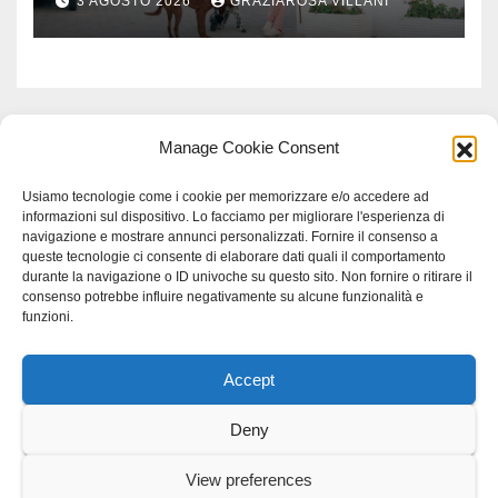
3 AGOSTO 2026
GRAZIAROSA VILLANI
Manage Cookie Consent
Usiamo tecnologie come i cookie per memorizzare e/o accedere ad
informazioni sul dispositivo. Lo facciamo per migliorare l'esperienza di
navigazione e mostrare annunci personalizzati. Fornire il consenso a
queste tecnologie ci consente di elaborare dati quali il comportamento
durante la navigazione o ID univoche su questo sito. Non fornire o ritirare il
consenso potrebbe influire negativamente su alcune funzionalità e
funzioni.
Accept
Proudly powered by WordPress
|
Tema: Newspaperex di
Themeansar
.
Deny
Home
Gerenza
home
Lavoro
Scienza
studio specialistico bracciano
View preferences
Villani Comunicazione