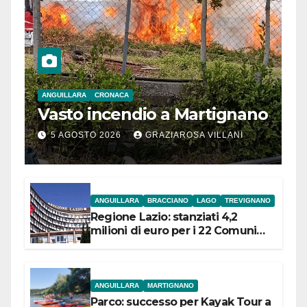
ANGUILLARA
CRONACA
Vasto incendio a Martignano
5 AGOSTO 2026
GRAZIAROSA VILLANI
ANGUILLARA
BRACCIANO
LAGO
TREVIGNANO
Regione Lazio: stanziati 4,2
milioni di euro per i 22 Comuni
dell’Etruria Meridionale
ANGUILLARA
MARTIGNANO
Parco: successo per Kayak Tour a