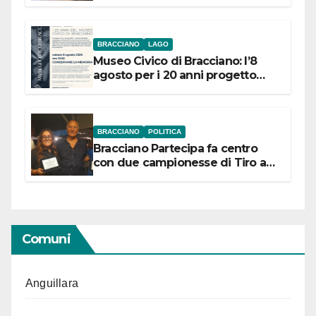
BRACCIANO
LAGO
Museo Civico di Bracciano: l’8
agosto per i 20 anni progetto
“Conservare la memoria”
BRACCIANO
POLITICA
Bracciano Partecipa fa centro
con due campionesse di Tiro a
Segno in vista delle urne
Comuni
Anguillara