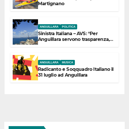
Martignano
ANGUILLARA
POLITICA
Sinistra Italiana – AVS: “Per
Anguillara servono trasparenza,
partecipazione e scelte politiche
coraggiose”
ANGUILLARA
MUSICA
Radicanto e Soqquadro Italiano il
31 luglio ad Anguillara