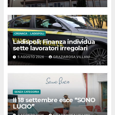
Meridionale
CRONACA
LADISPOLI
Ladispoli: Finanza individua
sette lavoratori irregolari
5 AGOSTO 2026
GRAZIAROSA VILLANI
SENZA CATEGORIA
Il 18 settembre esce “SONO
LUCIO”