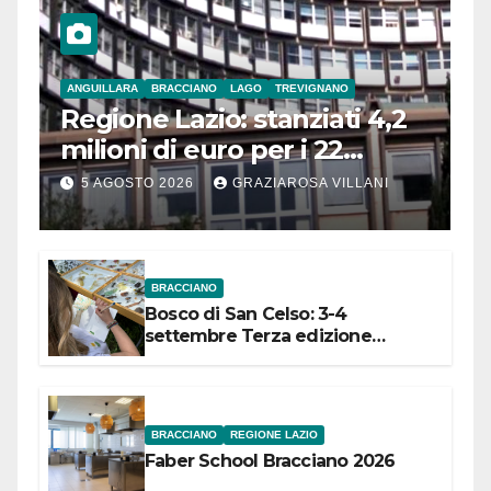
ANGUILLARA
BRACCIANO
LAGO
TREVIGNANO
Regione Lazio: stanziati 4,2
milioni di euro per i 22
Comuni dell’Etruria
5 AGOSTO 2026
GRAZIAROSA VILLANI
Meridionale
BRACCIANO
Bosco di San Celso: 3-4
settembre Terza edizione
Festival “Storie in cielo e in terra”
BRACCIANO
REGIONE LAZIO
Faber School Bracciano 2026