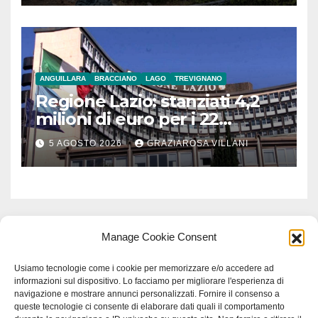
ANGUILLARA
BRACCIANO
LAGO
TREVIGNANO
Regione Lazio: stanziati 4,2
milioni di euro per i 22
Comuni dell’Etruria
5 AGOSTO 2026
GRAZIAROSA VILLANI
Meridionale
Manage Cookie Consent
Usiamo tecnologie come i cookie per memorizzare e/o accedere ad
informazioni sul dispositivo. Lo facciamo per migliorare l'esperienza di
navigazione e mostrare annunci personalizzati. Fornire il consenso a
queste tecnologie ci consente di elaborare dati quali il comportamento