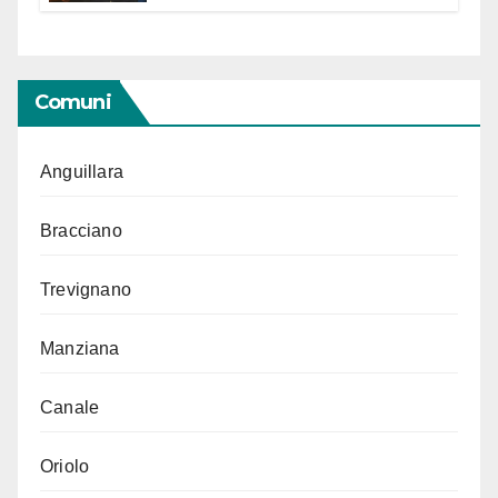
Segno in vista delle urne
Comuni
Anguillara
Bracciano
Trevignano
Manziana
Canale
Oriolo