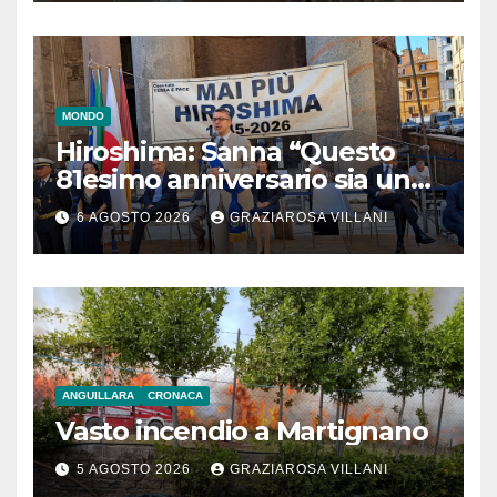
MONDO
Hiroshima: Sanna “Questo
81esimo anniversario sia un
monito per tutti”
6 AGOSTO 2026
GRAZIAROSA VILLANI
ANGUILLARA
CRONACA
Vasto incendio a Martignano
5 AGOSTO 2026
GRAZIAROSA VILLANI