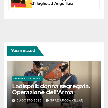
31 luglio ad Anguillara
You missed
CRONACA
LADISPOLI
Ladispoli: donna segregata.
Operazione dell’Arma
6 AGOSTO 2026
GRAZIAROSA VILLANI