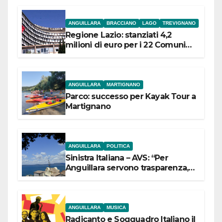
ANGUILLARA
BRACCIANO
LAGO
TREVIGNANO
Regione Lazio: stanziati 4,2
milioni di euro per i 22 Comuni
dell’Etruria Meridionale
ANGUILLARA
MARTIGNANO
Parco: successo per Kayak Tour a
Martignano
ANGUILLARA
POLITICA
Sinistra Italiana – AVS: “Per
Anguillara servono trasparenza,
partecipazione e scelte politiche
coraggiose”
ANGUILLARA
MUSICA
Radicanto e Soqquadro Italiano il