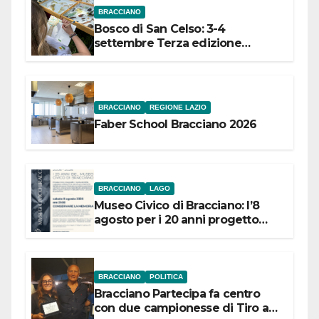
BRACCIANO
Bosco di San Celso: 3-4
settembre Terza edizione
Festival “Storie in cielo e in terra”
BRACCIANO
REGIONE LAZIO
Faber School Bracciano 2026
BRACCIANO
LAGO
Museo Civico di Bracciano: l’8
agosto per i 20 anni progetto
“Conservare la memoria”
BRACCIANO
POLITICA
Bracciano Partecipa fa centro
con due campionesse di Tiro a