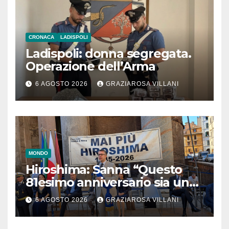
CRONACA
LADISPOLI
Ladispoli: donna segregata.
Operazione dell’Arma
6 AGOSTO 2026
GRAZIAROSA VILLANI
MONDO
Hiroshima: Sanna “Questo
81esimo anniversario sia un
monito per tutti”
6 AGOSTO 2026
GRAZIAROSA VILLANI