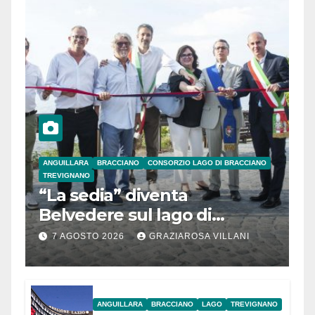
ANGUILLARA
BRACCIANO
CONSORZIO LAGO DI BRACCIANO
TREVIGNANO
“La sedia” diventa
Belvedere sul lago di
Bracciano: ieri
7 AGOSTO 2026
GRAZIAROSA VILLANI
l’inaugurazione
ANGUILLARA
BRACCIANO
LAGO
TREVIGNANO