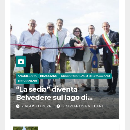
ANGUILLARA
BRACCIANO
CONSORZIO LAGO DI BRACCIANO
TREVIGNANO
“La sedia” diventa
Belvedere sul lago di
Bracciano: ieri
7 AGOSTO 2026
GRAZIAROSA VILLANI
l’inaugurazione