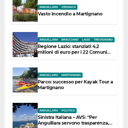
ANGUILLARA
CRONACA
Vasto incendio a Martignano
ANGUILLARA
BRACCIANO
LAGO
TREVIGNANO
Regione Lazio: stanziati 4,2
milioni di euro per i 22 Comuni
dell’Etruria Meridionale
ANGUILLARA
MARTIGNANO
Parco: successo per Kayak Tour a
Martignano
ANGUILLARA
POLITICA
Sinistra Italiana – AVS: “Per
Anguillara servono trasparenza,