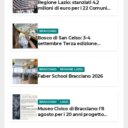
Regione Lazio: stanziati 4,2
milioni di euro per i 22 Comuni
dell’Etruria Meridionale
BRACCIANO
Bosco di San Celso: 3-4
settembre Terza edizione
Festival “Storie in cielo e in terra”
BRACCIANO
REGIONE LAZIO
Faber School Bracciano 2026
BRACCIANO
LAGO
Museo Civico di Bracciano: l’8
agosto per i 20 anni progetto
“Conservare la memoria”