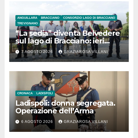
ANGUILLARA
BRACCIANO
CONSORZIO LAGO DI BRACCIANO
TREVIGNANO
“La sedia” diventa Belvedere
sul lago di Bracciano: ieri
l’inaugurazione
7 AGOSTO 2026
GRAZIAROSA VILLANI
CRONACA
LADISPOLI
Ladispoli: donna segregata.
Operazione dell’Arma
6 AGOSTO 2026
GRAZIAROSA VILLANI