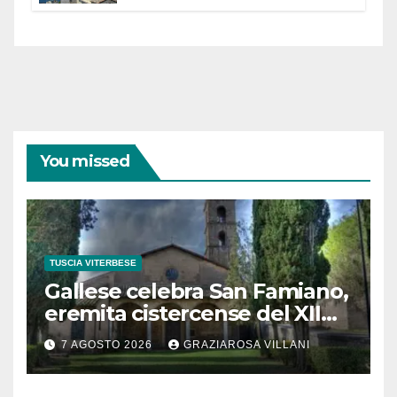
partecipazione e scelte politiche
coraggiose”
You missed
TUSCIA VITERBESE
Gallese celebra San Famiano,
eremita cistercense del XII
secolo
7 AGOSTO 2026
GRAZIAROSA VILLANI