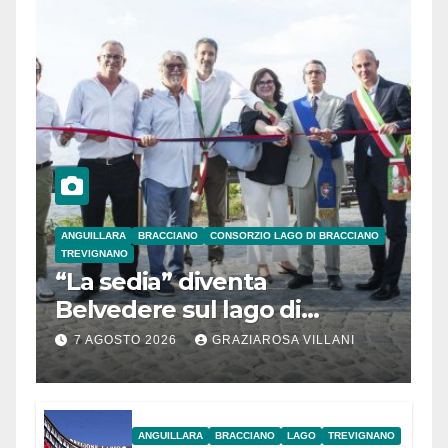
ANGUILLARA
BRACCIANO
CONSORZIO LAGO DI BRACCIANO
TREVIGNANO
“La sedia” diventa
Belvedere sul lago di
Bracciano: ieri
7 AGOSTO 2026
GRAZIAROSA VILLANI
l’inaugurazione
ANGUILLARA
BRACCIANO
LAGO
TREVIGNANO