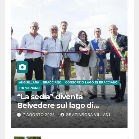
ANGUILLARA
BRACCIANO
CONSORZIO LAGO DI BRACCIANO
TREVIGNANO
“La sedia” diventa
Belvedere sul lago di
Bracciano: ieri
7 AGOSTO 2026
GRAZIAROSA VILLANI
l’inaugurazione