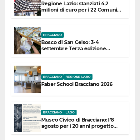
Regione Lazio: stanziati 4,2
milioni di euro per i 22 Comuni
dell’Etruria Meridionale
BRACCIANO
Bosco di San Celso: 3-4
settembre Terza edizione
Festival “Storie in cielo e in terra”
BRACCIANO
REGIONE LAZIO
Faber School Bracciano 2026
BRACCIANO
LAGO
Museo Civico di Bracciano: l’8
agosto per i 20 anni progetto
“Conservare la memoria”