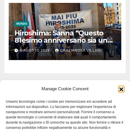
MONDO
Hiroshima: Sanna “Questo
81esimo anniversario sia un
monito per tutti”
6 AGOSTO 2026
GRAZIAROSA VILLANI
Manage Cookie Consent
Usiamo tecnologie come i cookie per memorizzare e/o accedere ad
informazioni sul dispositivo. Lo facciamo per migliorare l'esperienza di
navigazione e mostrare annunci personalizzati. Fornire il consenso a
queste tecnologie ci consente di elaborare dati quali il comportamento
durante la navigazione o ID univoche su questo sito. Non fornire o ritirare il
consenso potrebbe influire negativamente su alcune funzionalità e