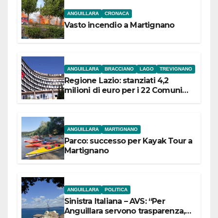
ANGUILLARA
CRONACA
Vasto incendio a Martignano
ANGUILLARA
BRACCIANO
LAGO
TREVIGNANO
Regione Lazio: stanziati 4,2
milioni di euro per i 22 Comuni
dell’Etruria Meridionale
ANGUILLARA
MARTIGNANO
Parco: successo per Kayak Tour a
Martignano
ANGUILLARA
POLITICA
Sinistra Italiana – AVS: “Per
Anguillara servono trasparenza,