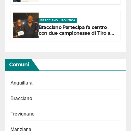
“Conservare la memoria”
BRACCIANO
POLITICA
Bracciano Partecipa fa centro
con due campionesse di Tiro a
Segno in vista delle urne
Comuni
Anguillara
Bracciano
Trevignano
Manziana