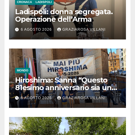
CRONACA
LADISPOLI
Ladispoli: donna segregata.
Operazione dell’Arma
6 AGOSTO 2026
GRAZIAROSA VILLANI
MONDO
Hiroshima: Sanna “Questo
81esimo anniversario sia un
monito per tutti”
6 AGOSTO 2026
GRAZIAROSA VILLANI