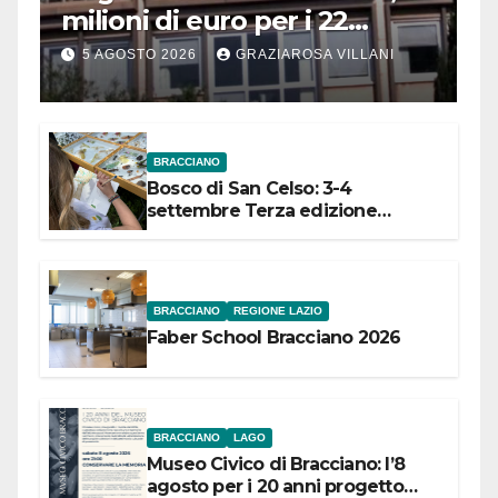
milioni di euro per i 22
Comuni dell’Etruria
5 AGOSTO 2026
GRAZIAROSA VILLANI
Meridionale
BRACCIANO
Bosco di San Celso: 3-4
settembre Terza edizione
Festival “Storie in cielo e in terra”
BRACCIANO
REGIONE LAZIO
Faber School Bracciano 2026
BRACCIANO
LAGO
Museo Civico di Bracciano: l’8
agosto per i 20 anni progetto