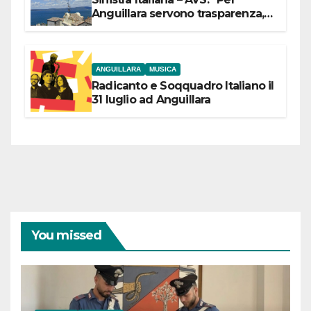
Anguillara servono trasparenza,
partecipazione e scelte politiche
coraggiose”
ANGUILLARA
MUSICA
Radicanto e Soqquadro Italiano il
31 luglio ad Anguillara
You missed