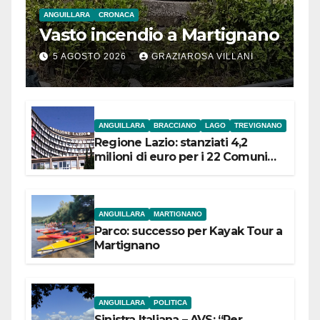
ANGUILLARA
CRONACA
Vasto incendio a Martignano
5 AGOSTO 2026
GRAZIAROSA VILLANI
ANGUILLARA
BRACCIANO
LAGO
TREVIGNANO
Regione Lazio: stanziati 4,2
milioni di euro per i 22 Comuni
dell’Etruria Meridionale
ANGUILLARA
MARTIGNANO
Parco: successo per Kayak Tour a
Martignano
ANGUILLARA
POLITICA
Sinistra Italiana – AVS: “Per