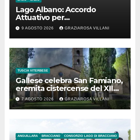
Lago Albano: Accordo
Attuativo per
l’interconnessione
9 AGOSTO 2026
GRAZIAROSA VILLANI
acquedottistica da 29,5
milioni di euro
TUSCIA VITERBESE
Gallese celebra San Famiano,
eremita cistercense del XII
secolo
7 AGOSTO 2026
GRAZIAROSA VILLANI
ANGUILLARA
BRACCIANO
CONSORZIO LAGO DI BRACCIANO