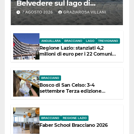
Belvedere sul lago di
Bracciano: ieri
7 AGOSTO 2026
GRAZIAROSA VILLANI
l’inaugurazione
ANGUILLARA
BRACCIANO
LAGO
TREVIGNANO
Regione Lazio: stanziati 4,2
milioni di euro per i 22 Comuni
dell’Etruria Meridionale
BRACCIANO
Bosco di San Celso: 3-4
settembre Terza edizione
Festival “Storie in cielo e in terra”
BRACCIANO
REGIONE LAZIO
Faber School Bracciano 2026