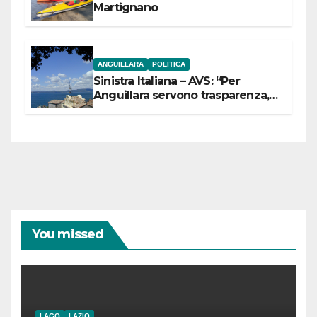
Martignano
ANGUILLARA
POLITICA
Sinistra Italiana – AVS: “Per
Anguillara servono trasparenza,
partecipazione e scelte politiche
coraggiose”
You missed
LAGO
LAZIO