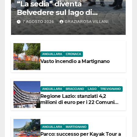
“La sedia” diventa
Belvedere sul lago di
Bracciano: ieri
7 AGOSTO 2026
GRAZIAROSA VILLANI
l’inaugurazione
ANGUILLARA
CRONACA
Vasto incendio a Martignano
ANGUILLARA
BRACCIANO
LAGO
TREVIGNANO
Regione Lazio: stanziati 4,2
milioni di euro per i 22 Comuni
dell’Etruria Meridionale
ANGUILLARA
MARTIGNANO
Parco: successo per Kayak Tour a