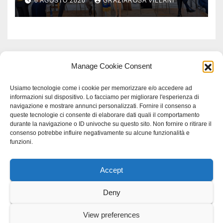
6 AGOSTO 2026
GRAZIAROSA VILLANI
Manage Cookie Consent
Usiamo tecnologie come i cookie per memorizzare e/o accedere ad
informazioni sul dispositivo. Lo facciamo per migliorare l'esperienza di
navigazione e mostrare annunci personalizzati. Fornire il consenso a
queste tecnologie ci consente di elaborare dati quali il comportamento
durante la navigazione o ID univoche su questo sito. Non fornire o ritirare il
consenso potrebbe influire negativamente su alcune funzionalità e
funzioni.
Accept
Proudly powered by WordPress
|
Tema: Newspaperex di
Themeansar
.
Deny
Home
Gerenza
home
Lavoro
Scienza
studio specialistico bracciano
View preferences
Villani Comunicazione