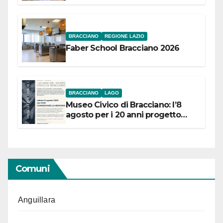
Festival “Storie in cielo e in terra”
BRACCIANO
REGIONE LAZIO
Faber School Bracciano 2026
BRACCIANO
LAGO
Museo Civico di Bracciano: l’8
agosto per i 20 anni progetto
“Conservare la memoria”
Comuni
Anguillara