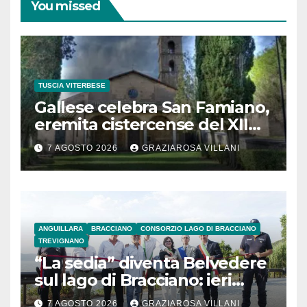
You missed
TUSCIA VITERBESE
Gallese celebra San Famiano,
eremita cistercense del XII
secolo
7 AGOSTO 2026
GRAZIAROSA VILLANI
ANGUILLARA
BRACCIANO
CONSORZIO LAGO DI BRACCIANO
TREVIGNANO
“La sedia” diventa Belvedere
sul lago di Bracciano: ieri
l’inaugurazione
7 AGOSTO 2026
GRAZIAROSA VILLANI