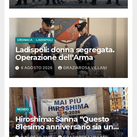
CRONACA
LADISPOLI
Ladispoli: donna segregata.
Operazione dell’Arma
6 AGOSTO 2026
GRAZIAROSA VILLANI
MONDO
Hiroshima: Sanna “Questo
81esimo anniversario sia un
monito per tutti”