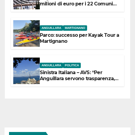
milioni di euro per i 22 Comuni
dell’Etruria Meridionale
ANGUILLARA
MARTIGNANO
Parco: successo per Kayak Tour a
Martignano
ANGUILLARA
POLITICA
Sinistra Italiana – AVS: “Per
Anguillara servono trasparenza,
partecipazione e scelte politiche
coraggiose”