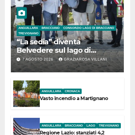
ANGUILLARA
BRACCIANO
CONSORZIO LAGO DI BRACCIANO
TREVIGNANO
“La sedia” diventa
Belvedere sul lago di
Bracciano: ieri
7 AGOSTO 2026
GRAZIAROSA VILLANI
l’inaugurazione
ANGUILLARA
CRONACA
Vasto incendio a Martignano
ANGUILLARA
BRACCIANO
LAGO
TREVIGNANO
Regione Lazio: stanziati 4,2