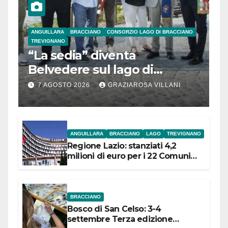
ANGUILLARA
BRACCIANO
CONSORZIO LAGO DI BRACCIANO
TREVIGNANO
“La sedia” diventa
Belvedere sul lago di
Bracciano: ieri
7 AGOSTO 2026
GRAZIAROSA VILLANI
l’inaugurazione
ANGUILLARA
BRACCIANO
LAGO
TREVIGNANO
Regione Lazio: stanziati 4,2
milioni di euro per i 22 Comuni
dell’Etruria Meridionale
BRACCIANO
Bosco di San Celso: 3-4
settembre Terza edizione