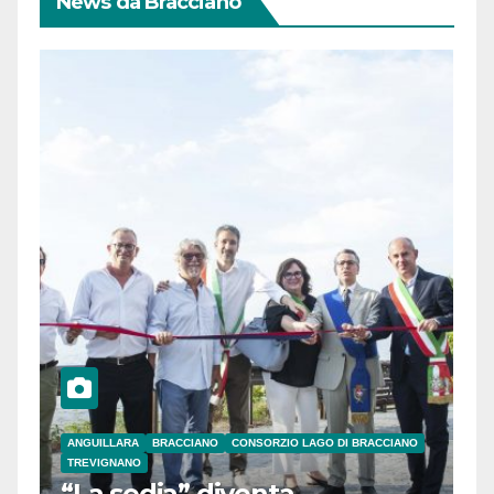
News da Bracciano
ANGUILLARA
BRACCIANO
CONSORZIO LAGO DI BRACCIANO
TREVIGNANO
“La sedia” diventa