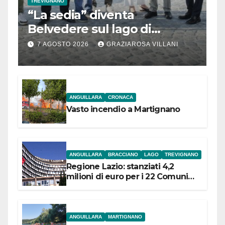
TREVIGNANO
“La sedia” diventa
Belvedere sul lago di
Bracciano: ieri
7 AGOSTO 2026
GRAZIAROSA VILLANI
l’inaugurazione
ANGUILLARA
CRONACA
Vasto incendio a Martignano
ANGUILLARA
BRACCIANO
LAGO
TREVIGNANO
Regione Lazio: stanziati 4,2
milioni di euro per i 22 Comuni
dell’Etruria Meridionale
ANGUILLARA
MARTIGNANO