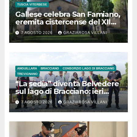
TUSCIA VITERBESE
Gallese celebra San Famiano,
eremita cistercense del XII
secolo
7 AGOSTO 2026
GRAZIAROSA VILLANI
ANGUILLARA
BRACCIANO
CONSORZIO LAGO DI BRACCIANO
TREVIGNANO
“La sedia” diventa Belvedere
sul lago di Bracciano: ieri
l’inaugurazione
7 AGOSTO 2026
GRAZIAROSA VILLANI