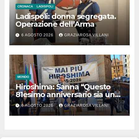
CRONACA
LADISPOLI
Ladispoli: donna segregata.
Operazione dell’Arma
6 AGOSTO 2026
GRAZIAROSA VILLANI
MONDO
Hiroshima: Sanna “Questo
81esimo anniversario sia un
monito per tutti”
6 AGOSTO 2026
GRAZIAROSA VILLANI