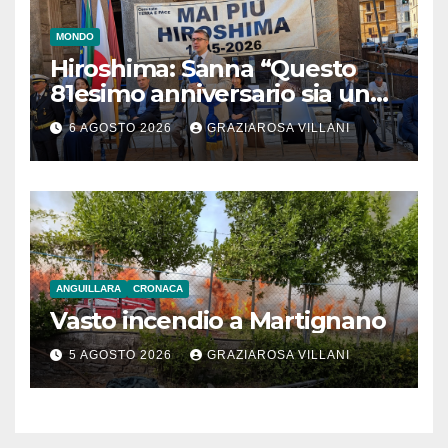
MONDO
Hiroshima: Sanna “Questo
81esimo anniversario sia un
monito per tutti”
6 AGOSTO 2026
GRAZIAROSA VILLANI
ANGUILLARA
CRONACA
Vasto incendio a Martignano
5 AGOSTO 2026
GRAZIAROSA VILLANI