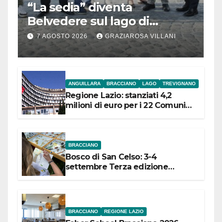
“La sedia” diventa
Belvedere sul lago di
Bracciano: ieri
7 AGOSTO 2026
GRAZIAROSA VILLANI
l’inaugurazione
ANGUILLARA
BRACCIANO
LAGO
TREVIGNANO
Regione Lazio: stanziati 4,2
milioni di euro per i 22 Comuni
dell’Etruria Meridionale
BRACCIANO
Bosco di San Celso: 3-4
settembre Terza edizione
Festival “Storie in cielo e in terra”
BRACCIANO
REGIONE LAZIO