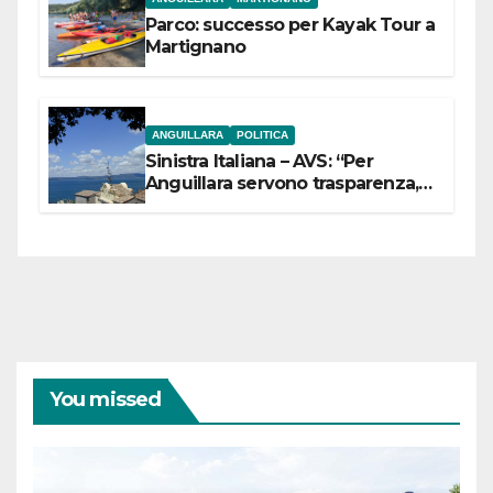
Parco: successo per Kayak Tour a
Martignano
ANGUILLARA
POLITICA
Sinistra Italiana – AVS: “Per
Anguillara servono trasparenza,
partecipazione e scelte politiche
coraggiose”
You missed