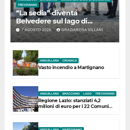
TREVIGNANO
“La sedia” diventa
Belvedere sul lago di
Bracciano: ieri
7 AGOSTO 2026
GRAZIAROSA VILLANI
l’inaugurazione
ANGUILLARA
CRONACA
Vasto incendio a Martignano
ANGUILLARA
BRACCIANO
LAGO
TREVIGNANO
Regione Lazio: stanziati 4,2
milioni di euro per i 22 Comuni
dell’Etruria Meridionale
ANGUILLARA
MARTIGNANO