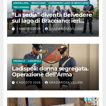
ANGUILLARA
BRACCIANO
CONSORZIO LAGO DI BRACCIANO
TREVIGNANO
“La sedia” diventa Belvedere
sul lago di Bracciano: ieri
l’inaugurazione
7 AGOSTO 2026
GRAZIAROSA VILLANI
CRONACA
LADISPOLI
Ladispoli: donna segregata.
Operazione dell’Arma
6 AGOSTO 2026
GRAZIAROSA VILLANI