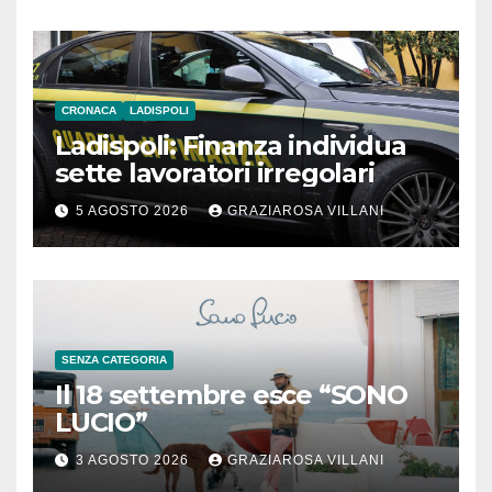
CRONACA
LADISPOLI
Ladispoli: Finanza individua
sette lavoratori irregolari
5 AGOSTO 2026
GRAZIAROSA VILLANI
SENZA CATEGORIA
Il 18 settembre esce “SONO
LUCIO”
3 AGOSTO 2026
GRAZIAROSA VILLANI