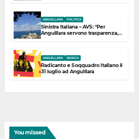
ANGUILLARA
POLITICA
Sinistra Italiana – AVS: “Per
Anguillara servono trasparenza,
partecipazione e scelte politiche
coraggiose”
ANGUILLARA
MUSICA
Radicanto e Soqquadro Italiano il
31 luglio ad Anguillara
You missed