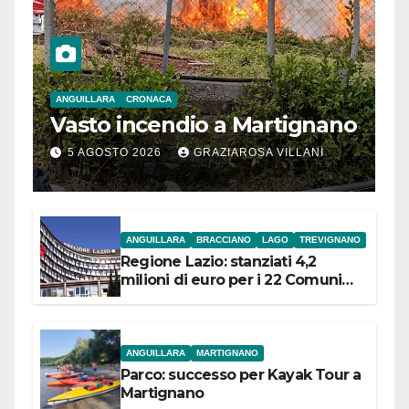
ANGUILLARA
CRONACA
Vasto incendio a Martignano
5 AGOSTO 2026
GRAZIAROSA VILLANI
ANGUILLARA
BRACCIANO
LAGO
TREVIGNANO
Regione Lazio: stanziati 4,2
milioni di euro per i 22 Comuni
dell’Etruria Meridionale
ANGUILLARA
MARTIGNANO
Parco: successo per Kayak Tour a
Martignano