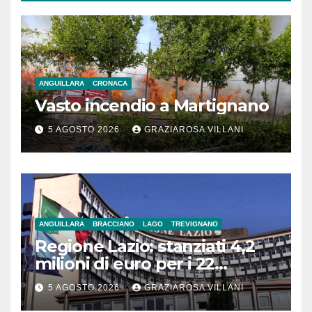
ANGUILLARA
CRONACA
Vasto incendio a Martignano
5 AGOSTO 2026
GRAZIAROSA VILLANI
ANGUILLARA
BRACCIANO
LAGO
TREVIGNANO
Regione Lazio: stanziati 4,2
milioni di euro per i 22
Comuni dell’Etruria
5 AGOSTO 2026
GRAZIAROSA VILLANI
Meridionale