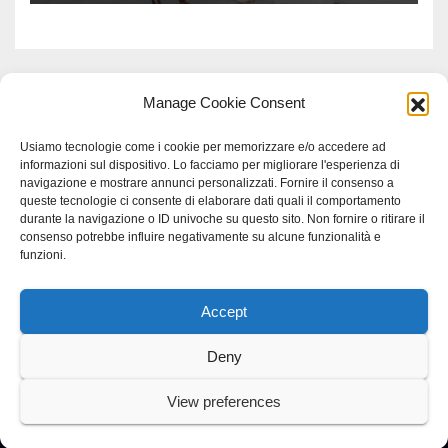
Manage Cookie Consent
Usiamo tecnologie come i cookie per memorizzare e/o accedere ad
informazioni sul dispositivo. Lo facciamo per migliorare l'esperienza di
navigazione e mostrare annunci personalizzati. Fornire il consenso a
queste tecnologie ci consente di elaborare dati quali il comportamento
durante la navigazione o ID univoche su questo sito. Non fornire o ritirare il
consenso potrebbe influire negativamente su alcune funzionalità e
funzioni.
Accept
Proudly powered by WordPress
|
Tema: Newspaperex di
Themeansar
.
Deny
Home
Gerenza
home
Lavoro
Scienza
studio specialistico bracciano
View preferences
Villani Comunicazione