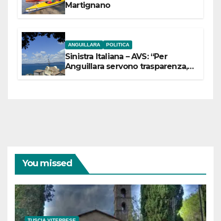
Martignano
ANGUILLARA
POLITICA
Sinistra Italiana – AVS: “Per
Anguillara servono trasparenza,
partecipazione e scelte politiche
coraggiose”
You missed
TUSCIA VITERBESE