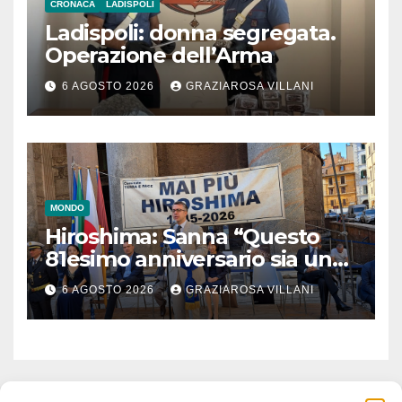
CRONACA
LADISPOLI
Ladispoli: donna segregata.
Operazione dell’Arma
6 AGOSTO 2026
GRAZIAROSA VILLANI
MONDO
Hiroshima: Sanna “Questo
81esimo anniversario sia un
monito per tutti”
6 AGOSTO 2026
GRAZIAROSA VILLANI