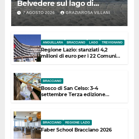
Belvedere sul lago di
Bracciano: ieri
7 AGOSTO 2026
GRAZIAROSA VILLANI
l’inaugurazione
ANGUILLARA
BRACCIANO
LAGO
TREVIGNANO
Regione Lazio: stanziati 4,2
milioni di euro per i 22 Comuni
dell’Etruria Meridionale
BRACCIANO
Bosco di San Celso: 3-4
settembre Terza edizione
Festival “Storie in cielo e in terra”
BRACCIANO
REGIONE LAZIO
Faber School Bracciano 2026