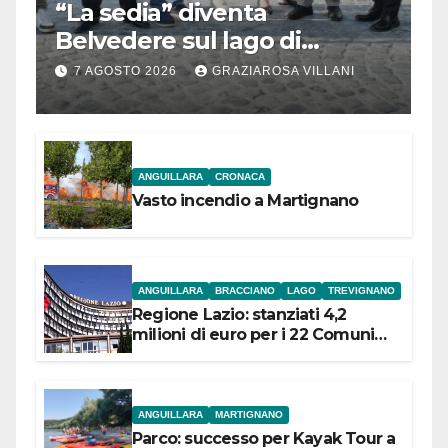
“La sedia” diventa
Belvedere sul lago di
Bracciano: ieri
7 AGOSTO 2026
GRAZIAROSA VILLANI
l’inaugurazione
ANGUILLARA
CRONACA
Vasto incendio a Martignano
ANGUILLARA
BRACCIANO
LAGO
TREVIGNANO
Regione Lazio: stanziati 4,2
milioni di euro per i 22 Comuni
dell’Etruria Meridionale
ANGUILLARA
MARTIGNANO
Parco: successo per Kayak Tour a