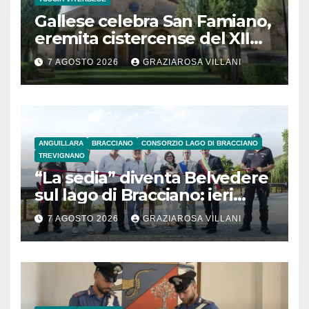
Gallese celebra San Famiano,
eremita cistercense del XII
secolo
7 AGOSTO 2026
GRAZIAROSA VILLANI
ANGUILLARA
BRACCIANO
CONSORZIO LAGO DI BRACCIANO
TREVIGNANO
“La sedia” diventa Belvedere
sul lago di Bracciano: ieri
l’inaugurazione
7 AGOSTO 2026
GRAZIAROSA VILLANI