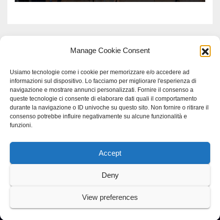
Manage Cookie Consent
Usiamo tecnologie come i cookie per memorizzare e/o accedere ad
informazioni sul dispositivo. Lo facciamo per migliorare l'esperienza di
navigazione e mostrare annunci personalizzati. Fornire il consenso a
queste tecnologie ci consente di elaborare dati quali il comportamento
durante la navigazione o ID univoche su questo sito. Non fornire o ritirare il
consenso potrebbe influire negativamente su alcune funzionalità e
funzioni.
Accept
Proudly powered by WordPress
|
Tema: Newspaperex di
Themeansar
.
Deny
Home
Gerenza
home
Lavoro
Scienza
studio specialistico bracciano
View preferences
Villani Comunicazione