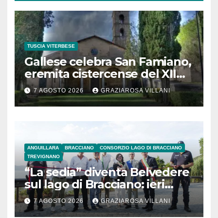
TUSCIA VITERBESE
Gallese celebra San Famiano,
eremita cistercense del XII
secolo
7 AGOSTO 2026
GRAZIAROSA VILLANI
ANGUILLARA
BRACCIANO
CONSORZIO LAGO DI BRACCIANO
TREVIGNANO
“La sedia” diventa Belvedere
sul lago di Bracciano: ieri
l’inaugurazione
7 AGOSTO 2026
GRAZIAROSA VILLANI