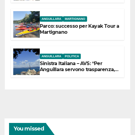
dell’Etruria Meridionale
ANGUILLARA
MARTIGNANO
Parco: successo per Kayak Tour a
Martignano
ANGUILLARA
POLITICA
Sinistra Italiana – AVS: “Per
Anguillara servono trasparenza,
partecipazione e scelte politiche
coraggiose”
You missed