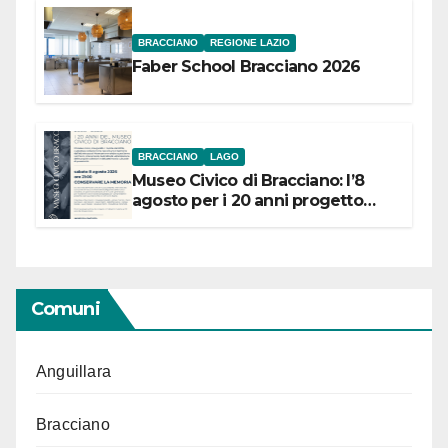
BRACCIANO
REGIONE LAZIO
Faber School Bracciano 2026
BRACCIANO
LAGO
Museo Civico di Bracciano: l’8
agosto per i 20 anni progetto
“Conservare la memoria”
Comuni
Anguillara
Bracciano