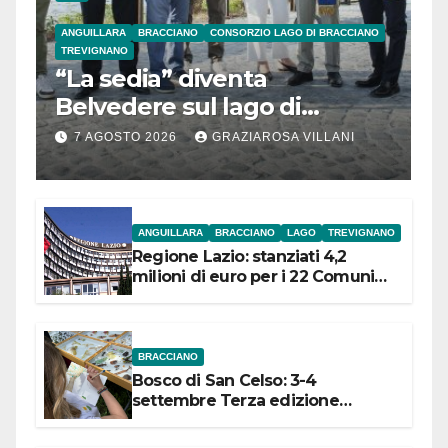
ANGUILLARA
BRACCIANO
CONSORZIO LAGO DI BRACCIANO
TREVIGNANO
“La sedia” diventa
Belvedere sul lago di
Bracciano: ieri
7 AGOSTO 2026
GRAZIAROSA VILLANI
l’inaugurazione
ANGUILLARA
BRACCIANO
LAGO
TREVIGNANO
Regione Lazio: stanziati 4,2
milioni di euro per i 22 Comuni
dell’Etruria Meridionale
BRACCIANO
Bosco di San Celso: 3-4
settembre Terza edizione
Festival “Storie in cielo e in terra”