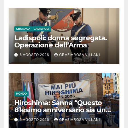
CRONACA
LADISPOLI
Ladispoli: donna segregata.
Operazione dell’Arma
6 AGOSTO 2026
GRAZIAROSA VILLANI
MONDO
Hiroshima: Sanna “Questo
81esimo anniversario sia un
monito per tutti”
6 AGOSTO 2026
GRAZIAROSA VILLANI