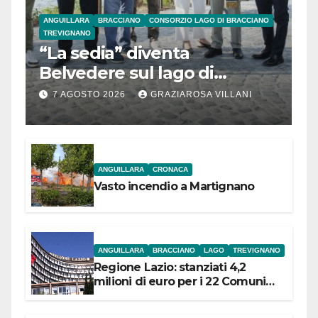
ANGUILLARA
BRACCIANO
CONSORZIO LAGO DI BRACCIANO
TREVIGNANO
“La sedia” diventa
Belvedere sul lago di
Bracciano: ieri
7 AGOSTO 2026
GRAZIAROSA VILLANI
l’inaugurazione
ANGUILLARA
CRONACA
Vasto incendio a Martignano
ANGUILLARA
BRACCIANO
LAGO
TREVIGNANO
Regione Lazio: stanziati 4,2
milioni di euro per i 22 Comuni
dell’Etruria Meridionale