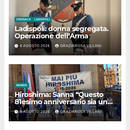
CRONACA
LADISPOLI
Ladispoli: donna segregata.
Operazione dell’Arma
6 AGOSTO 2026
GRAZIAROSA VILLANI
MONDO
Hiroshima: Sanna “Questo
81esimo anniversario sia un
monito per tutti”
6 AGOSTO 2026
GRAZIAROSA VILLANI