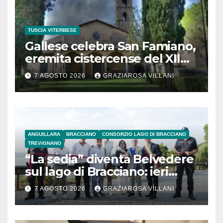
TUSCIA VITERBESE
Gallese celebra San Famiano,
eremita cistercense del XII
secolo
7 AGOSTO 2026
GRAZIAROSA VILLANI
ANGUILLARA
BRACCIANO
CONSORZIO LAGO DI BRACCIANO
TREVIGNANO
“La sedia” diventa Belvedere
sul lago di Bracciano: ieri
l’inaugurazione
7 AGOSTO 2026
GRAZIAROSA VILLANI