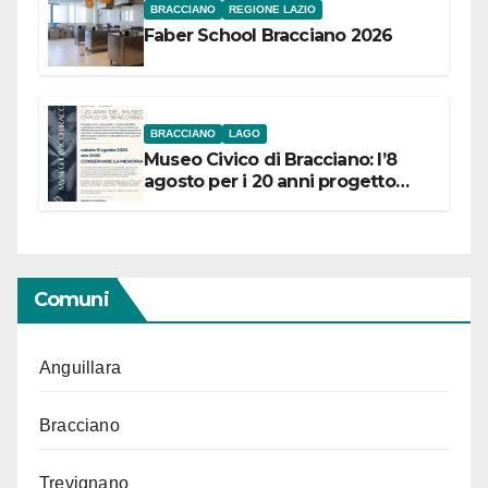
BRACCIANO
REGIONE LAZIO
Faber School Bracciano 2026
BRACCIANO
LAGO
Museo Civico di Bracciano: l’8
agosto per i 20 anni progetto
“Conservare la memoria”
Comuni
Anguillara
Bracciano
Trevignano