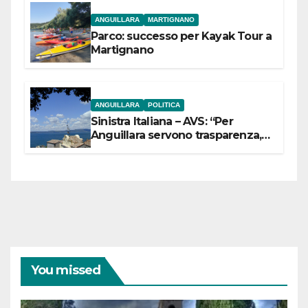
ANGUILLARA
MARTIGNANO
Parco: successo per Kayak Tour a
Martignano
ANGUILLARA
POLITICA
Sinistra Italiana – AVS: “Per
Anguillara servono trasparenza,
partecipazione e scelte politiche
coraggiose”
You missed