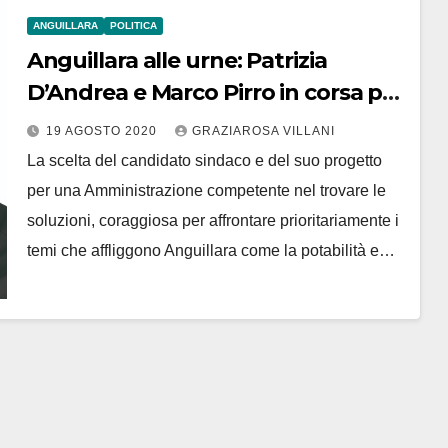
ANGUILLARA
POLITICA
Anguillara alle urne: Patrizia
D’Andrea e Marco Pirro in corsa per
Manciuria sindaco con la lista civica
19 AGOSTO 2020
GRAZIAROSA VILLANI
Anguillara Acqua Potabile e
La scelta del candidato sindaco e del suo progetto
Turismo
per una Amministrazione competente nel trovare le
soluzioni, coraggiosa per affrontare prioritariamente i
temi che affliggono Anguillara come la potabilità e…