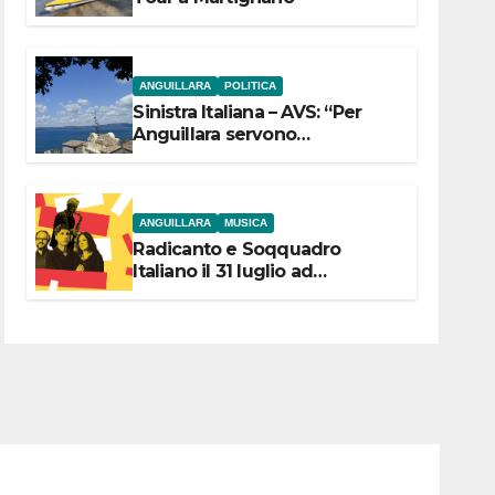
ANGUILLARA
POLITICA
Sinistra Italiana – AVS: “Per
Anguillara servono
trasparenza, partecipazione e
scelte politiche coraggiose”
ANGUILLARA
MUSICA
Radicanto e Soqquadro
Italiano il 31 luglio ad
Anguillara