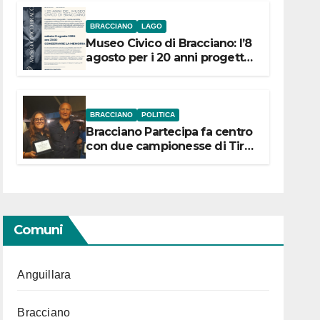
BRACCIANO
LAGO
Museo Civico di Bracciano: l’8
agosto per i 20 anni progetto
“Conservare la memoria”
BRACCIANO
POLITICA
Bracciano Partecipa fa centro
con due campionesse di Tiro
a Segno in vista delle urne
Comuni
Anguillara
Bracciano