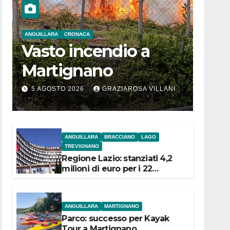
ANGUILLARA
CRONACA
Vasto incendio a
Martignano
5 AGOSTO 2026
GRAZIAROSA VILLANI
ANGUILLARA
BRACCIANO
LAGO
TREVIGNANO
Regione Lazio: stanziati 4,2
milioni di euro per i 22
Comuni dell’Etruria
Meridionale
ANGUILLARA
MARTIGNANO
Parco: successo per Kayak
Tour a Martignano