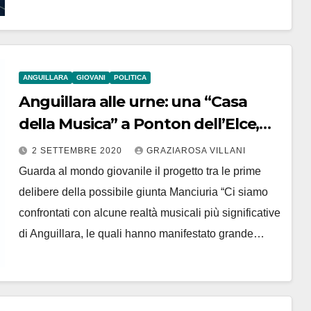
ANGUILLARA
GIOVANI
POLITICA
Anguillara alle urne: una “Casa
della Musica” a Ponton dell’Elce,
l’annuncio del candidato sindaco
2 SETTEMBRE 2020
GRAZIAROSA VILLANI
Sergio Manciuria e del candidato
Guarda al mondo giovanile il progetto tra le prime
consigliere Riccardo Pelliccioni
delibere della possibile giunta Manciuria “Ci siamo
confrontati con alcune realtà musicali più significative
di Anguillara, le quali hanno manifestato grande…