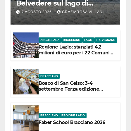
Belvedere sul lago di
Bracciano: ieri
7 AGOSTO 2026
GRAZIAROSA VILLANI
l’inaugurazione
ANGUILLARA
BRACCIANO
LAGO
TREVIGNANO
Regione Lazio: stanziati 4,2
milioni di euro per i 22 Comuni
dell’Etruria Meridionale
BRACCIANO
Bosco di San Celso: 3-4
settembre Terza edizione
Festival “Storie in cielo e in terra”
BRACCIANO
REGIONE LAZIO
Faber School Bracciano 2026