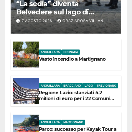
“La sedia” diventa
Belvedere sul lago di
Bracciano: ieri
7 AGOSTO 2026
GRAZIAROSA VILLANI
l’inaugurazione
ANGUILLARA
CRONACA
Vasto incendio a Martignano
ANGUILLARA
BRACCIANO
LAGO
TREVIGNANO
Regione Lazio: stanziati 4,2
milioni di euro per i 22 Comuni
dell’Etruria Meridionale
ANGUILLARA
MARTIGNANO
Parco: successo per Kayak Tour a