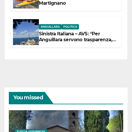
Martignano
ANGUILLARA
POLITICA
Sinistra Italiana – AVS: “Per
Anguillara servono trasparenza,
partecipazione e scelte politiche
coraggiose”
You missed
TUSCIA VITERBESE