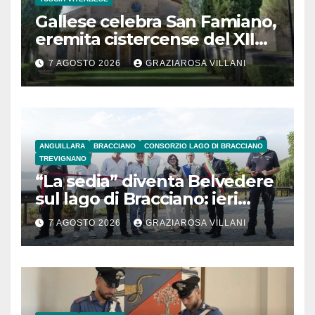
Gallese celebra San Famiano,
eremita cistercense del XII
secolo
7 AGOSTO 2026
GRAZIAROSA VILLANI
ANGUILLARA
BRACCIANO
CONSORZIO LAGO DI BRACCIANO
TREVIGNANO
“La sedia” diventa Belvedere
sul lago di Bracciano: ieri
l’inaugurazione
7 AGOSTO 2026
GRAZIAROSA VILLANI