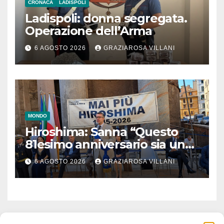
CRONACA
LADISPOLI
Ladispoli: donna segregata.
Operazione dell’Arma
6 AGOSTO 2026
GRAZIAROSA VILLANI
MONDO
Hiroshima: Sanna “Questo
81esimo anniversario sia un
monito per tutti”
6 AGOSTO 2026
GRAZIAROSA VILLANI