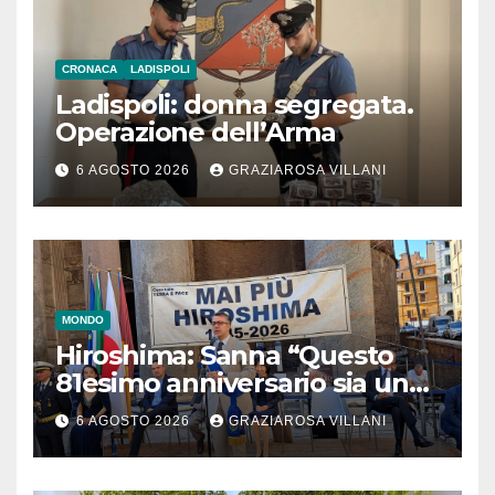
CRONACA
LADISPOLI
Ladispoli: donna segregata.
Operazione dell’Arma
6 AGOSTO 2026
GRAZIAROSA VILLANI
MONDO
Hiroshima: Sanna “Questo
81esimo anniversario sia un
monito per tutti”
6 AGOSTO 2026
GRAZIAROSA VILLANI