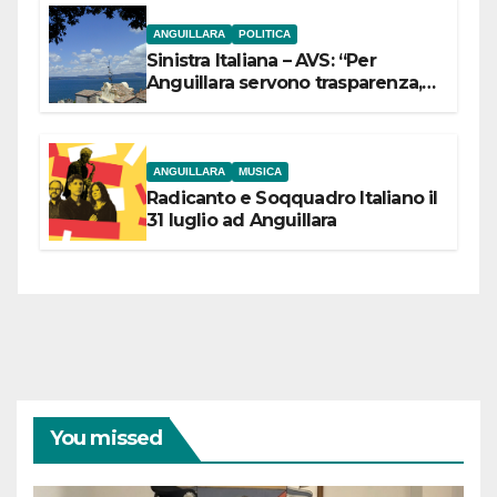
ANGUILLARA
POLITICA
Sinistra Italiana – AVS: “Per
Anguillara servono trasparenza,
partecipazione e scelte politiche
coraggiose”
ANGUILLARA
MUSICA
Radicanto e Soqquadro Italiano il
31 luglio ad Anguillara
You missed