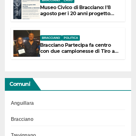
BRACCIANO
LAGO
Museo Civico di Bracciano: l’8
agosto per i 20 anni progetto
“Conservare la memoria”
BRACCIANO
POLITICA
Bracciano Partecipa fa centro
con due campionesse di Tiro a
Segno in vista delle urne
Comuni
Anguillara
Bracciano
Trevignano