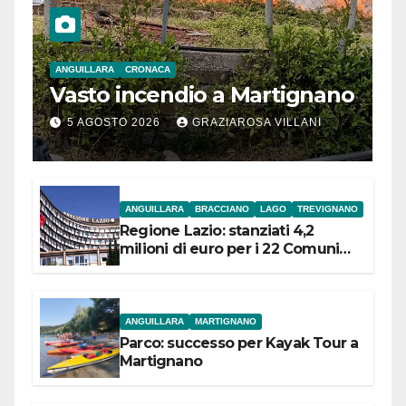
ANGUILLARA
CRONACA
Vasto incendio a Martignano
5 AGOSTO 2026
GRAZIAROSA VILLANI
ANGUILLARA
BRACCIANO
LAGO
TREVIGNANO
Regione Lazio: stanziati 4,2
milioni di euro per i 22 Comuni
dell’Etruria Meridionale
ANGUILLARA
MARTIGNANO
Parco: successo per Kayak Tour a
Martignano