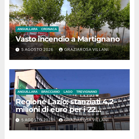
ANGUILLARA
CRONACA
Vasto incendio a Martignano
5 AGOSTO 2026
GRAZIAROSA VILLANI
ANGUILLARA
BRACCIANO
LAGO
TREVIGNANO
Regione Lazio: stanziati 4,2
milioni di euro per i 22
Comuni dell’Etruria
5 AGOSTO 2026
GRAZIAROSA VILLANI
Meridionale