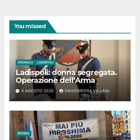
You missed
CRONACA
LADISPOLI
Ladispoli: donna segregata.
Operazione dell’Arma
6 AGOSTO 2026
GRAZIAROSA VILLANI
MONDO