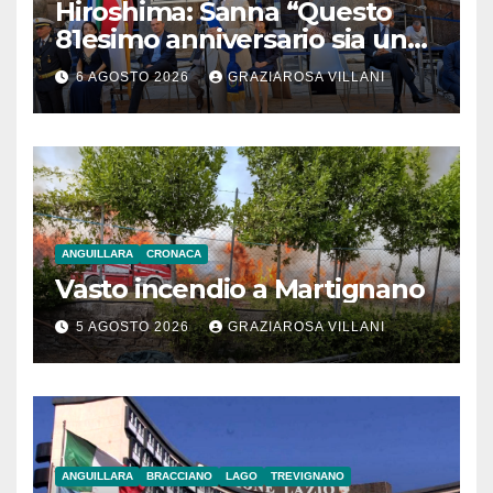
Hiroshima: Sanna “Questo
81esimo anniversario sia un
monito per tutti”
6 AGOSTO 2026
GRAZIAROSA VILLANI
ANGUILLARA
CRONACA
Vasto incendio a Martignano
5 AGOSTO 2026
GRAZIAROSA VILLANI
ANGUILLARA
BRACCIANO
LAGO
TREVIGNANO