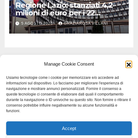
Regione Lazio: stanziati 4,2
milioni di euro per i 22
Comuni dell’Etruria
5 AGOSTO 2026
GRAZIAROSA VILLANI
Meridionale
Manage Cookie Consent
Usiamo tecnologie come i cookie per memorizzare e/o accedere ad
informazioni sul dispositivo. Lo facciamo per migliorare l'esperienza di
navigazione e mostrare annunci personalizzati. Fornire il consenso a
queste tecnologie ci consente di elaborare dati quali il comportamento
durante la navigazione o ID univoche su questo sito. Non fornire o ritirare il
consenso potrebbe influire negativamente su alcune funzionalità e
funzioni.
Accept
Proudly powered by WordPress
|
Tema: Newspaperex di
Themeansar
.