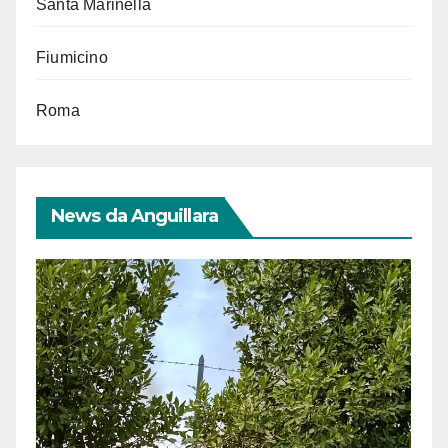
Santa Marinella
Fiumicino
Roma
News da Anguillara