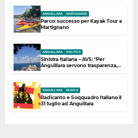
ANGUILLARA
MARTIGNANO
Parco: successo per Kayak Tour a
Martignano
ANGUILLARA
POLITICA
Sinistra Italiana – AVS: “Per
Anguillara servono trasparenza,
partecipazione e scelte politiche
coraggiose”
ANGUILLARA
MUSICA
Radicanto e Soqquadro Italiano il
31 luglio ad Anguillara