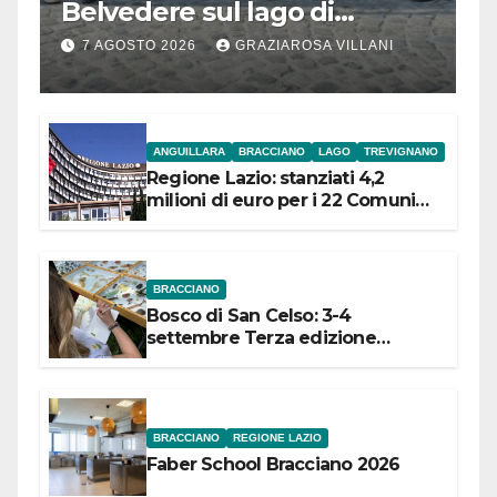
Belvedere sul lago di
Bracciano: ieri
7 AGOSTO 2026
GRAZIAROSA VILLANI
l’inaugurazione
ANGUILLARA
BRACCIANO
LAGO
TREVIGNANO
Regione Lazio: stanziati 4,2
milioni di euro per i 22 Comuni
dell’Etruria Meridionale
BRACCIANO
Bosco di San Celso: 3-4
settembre Terza edizione
Festival “Storie in cielo e in terra”
BRACCIANO
REGIONE LAZIO
Faber School Bracciano 2026