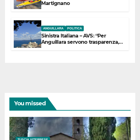
Martignano
ANGUILLARA
POLITICA
Sinistra Italiana – AVS: “Per
Anguillara servono trasparenza,
partecipazione e scelte politiche
coraggiose”
You missed
TUSCIA VITERBESE