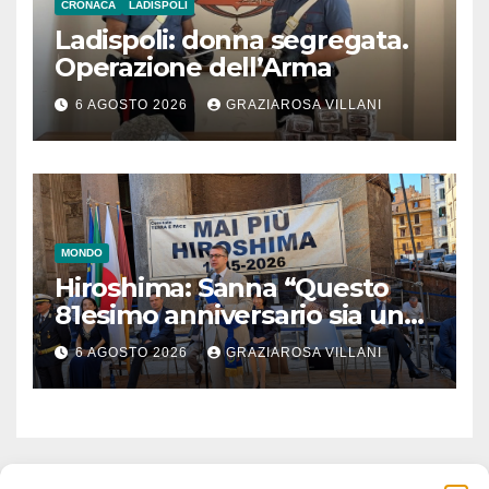
CRONACA
LADISPOLI
Ladispoli: donna segregata.
Operazione dell’Arma
6 AGOSTO 2026
GRAZIAROSA VILLANI
MONDO
Hiroshima: Sanna “Questo
81esimo anniversario sia un
monito per tutti”
6 AGOSTO 2026
GRAZIAROSA VILLANI