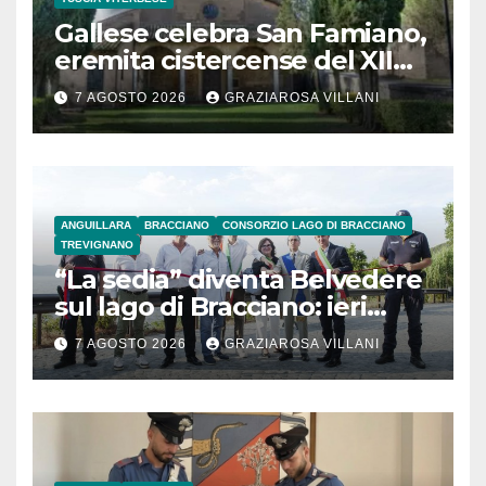
Gallese celebra San Famiano,
eremita cistercense del XII
secolo
7 AGOSTO 2026
GRAZIAROSA VILLANI
ANGUILLARA
BRACCIANO
CONSORZIO LAGO DI BRACCIANO
TREVIGNANO
“La sedia” diventa Belvedere
sul lago di Bracciano: ieri
l’inaugurazione
7 AGOSTO 2026
GRAZIAROSA VILLANI