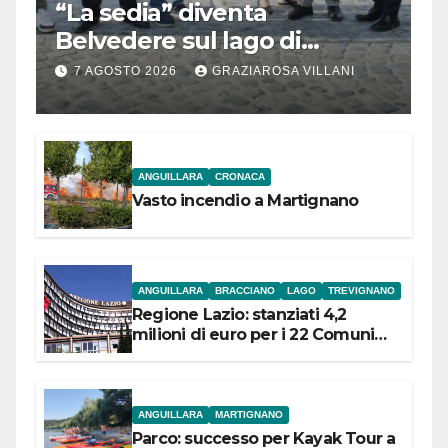
“La sedia” diventa
Belvedere sul lago di
Bracciano: ieri
7 AGOSTO 2026
GRAZIAROSA VILLANI
l’inaugurazione
ANGUILLARA
CRONACA
Vasto incendio a Martignano
ANGUILLARA
BRACCIANO
LAGO
TREVIGNANO
Regione Lazio: stanziati 4,2
milioni di euro per i 22 Comuni
dell’Etruria Meridionale
ANGUILLARA
MARTIGNANO
Parco: successo per Kayak Tour a