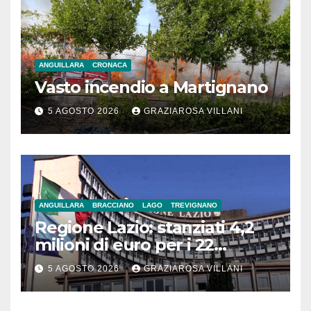
ANGUILLARA
CRONACA
Vasto incendio a Martignano
5 AGOSTO 2026
GRAZIAROSA VILLANI
ANGUILLARA
BRACCIANO
LAGO
TREVIGNANO
Regione Lazio: stanziati 4,2
milioni di euro per i 22
Comuni dell’Etruria
5 AGOSTO 2026
GRAZIAROSA VILLANI
Meridionale