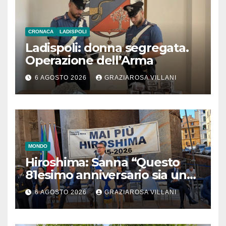
CRONACA
LADISPOLI
Ladispoli: donna segregata.
Operazione dell’Arma
6 AGOSTO 2026
GRAZIAROSA VILLANI
MONDO
Hiroshima: Sanna “Questo
81esimo anniversario sia un
monito per tutti”
6 AGOSTO 2026
GRAZIAROSA VILLANI