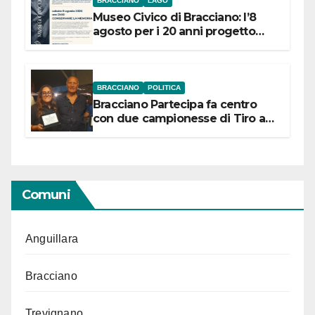
BRACCIANO
LAGO
Museo Civico di Bracciano: l’8
agosto per i 20 anni progetto
“Conservare la memoria”
BRACCIANO
POLITICA
Bracciano Partecipa fa centro
con due campionesse di Tiro a
Segno in vista delle urne
Comuni
Anguillara
Bracciano
Trevignano