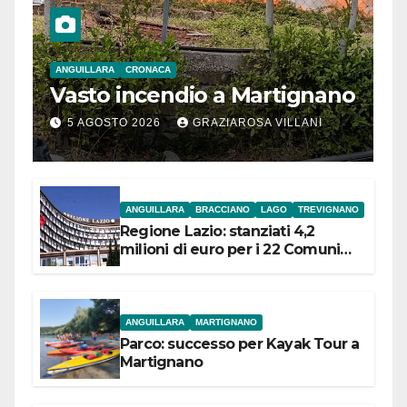
ANGUILLARA
CRONACA
Vasto incendio a Martignano
5 AGOSTO 2026
GRAZIAROSA VILLANI
ANGUILLARA
BRACCIANO
LAGO
TREVIGNANO
Regione Lazio: stanziati 4,2
milioni di euro per i 22 Comuni
dell’Etruria Meridionale
ANGUILLARA
MARTIGNANO
Parco: successo per Kayak Tour a
Martignano