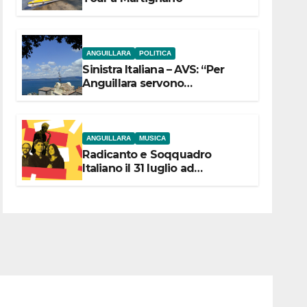
ANGUILLARA
POLITICA
Sinistra Italiana – AVS: “Per
Anguillara servono
trasparenza, partecipazione e
scelte politiche coraggiose”
ANGUILLARA
MUSICA
Radicanto e Soqquadro
Italiano il 31 luglio ad
Anguillara