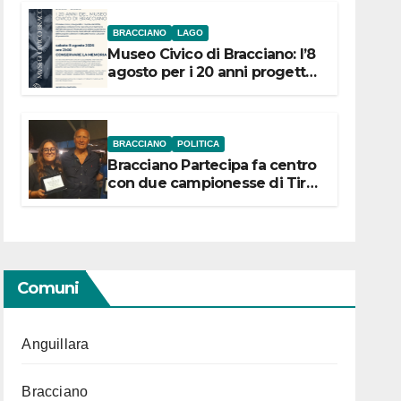
BRACCIANO
LAGO
Museo Civico di Bracciano: l’8
agosto per i 20 anni progetto
“Conservare la memoria”
BRACCIANO
POLITICA
Bracciano Partecipa fa centro
con due campionesse di Tiro
a Segno in vista delle urne
Comuni
Anguillara
Bracciano