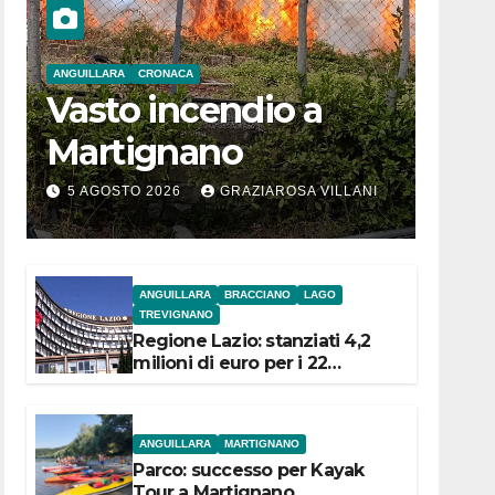
ANGUILLARA
CRONACA
Vasto incendio a
Martignano
5 AGOSTO 2026
GRAZIAROSA VILLANI
ANGUILLARA
BRACCIANO
LAGO
TREVIGNANO
Regione Lazio: stanziati 4,2
milioni di euro per i 22
Comuni dell’Etruria
Meridionale
ANGUILLARA
MARTIGNANO
Parco: successo per Kayak
Tour a Martignano