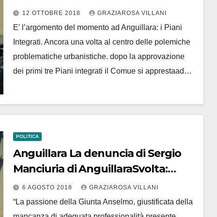
Sergio Manciuria di Anguillara
12 OTTOBRE 2018
GRAZIAROSA VILLANI
Svolta
E’ l’argomento del momento ad Anguillara: i Piani
Integrati. Ancora una volta al centro delle polemiche
problematiche urbanistiche. dopo la approvazione
dei primi tre Piani integrati il Comue si apprestaad…
POLITICA
Anguillara La denuncia di Sergio
Manciuria di AnguillaraSvolta:
“Giunta Anselmo. Spese legali fuori
6 AGOSTO 2018
GRAZIAROSA VILLANI
controllo”
“La passione della Giunta Anselmo, giustificata della
mancanza di adeguata professionalità presente