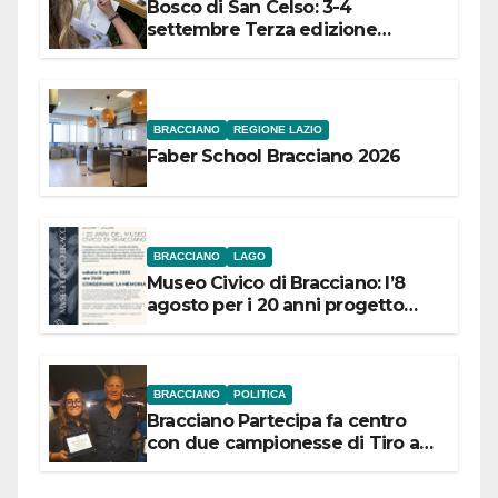
Bosco di San Celso: 3-4
settembre Terza edizione
Festival “Storie in cielo e in terra”
BRACCIANO
REGIONE LAZIO
Faber School Bracciano 2026
BRACCIANO
LAGO
Museo Civico di Bracciano: l’8
agosto per i 20 anni progetto
“Conservare la memoria”
BRACCIANO
POLITICA
Bracciano Partecipa fa centro
con due campionesse di Tiro a
Segno in vista delle urne