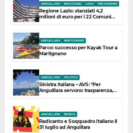
ANGUILLARA
BRACCIANO
LAGO
TREVIGNANO
Regione Lazio: stanziati 4,2
milioni di euro per i 22 Comuni
dell’Etruria Meridionale
ANGUILLARA
MARTIGNANO
Parco: successo per Kayak Tour a
Martignano
ANGUILLARA
POLITICA
Sinistra Italiana – AVS: “Per
Anguillara servono trasparenza,
partecipazione e scelte politiche
coraggiose”
ANGUILLARA
MUSICA
Radicanto e Soqquadro Italiano il
31 luglio ad Anguillara