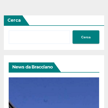
Cerca
Cerca
News da Bracciano