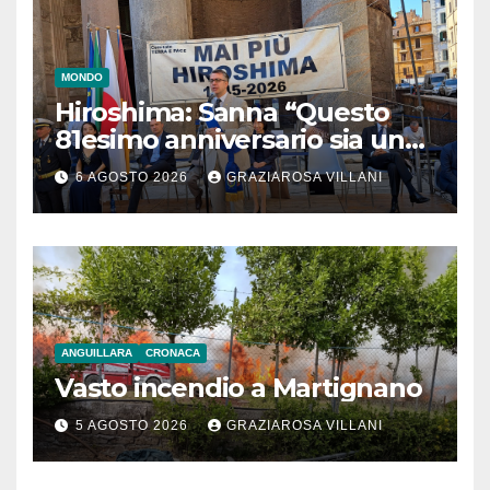
MONDO
Hiroshima: Sanna “Questo
81esimo anniversario sia un
monito per tutti”
6 AGOSTO 2026
GRAZIAROSA VILLANI
ANGUILLARA
CRONACA
Vasto incendio a Martignano
5 AGOSTO 2026
GRAZIAROSA VILLANI