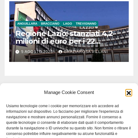
ANGUILLARA
BRACCIANO
LAGO
TREVIGNANO
Regione Lazio: stanziati 4,2
milioni di euro per i 22
Comuni dell’Etruria
5 AGOSTO 2026
GRAZIAROSA VILLANI
Meridionale
Manage Cookie Consent
Usiamo tecnologie come i cookie per memorizzare e/o accedere ad
informazioni sul dispositivo. Lo facciamo per migliorare l'esperienza di
navigazione e mostrare annunci personalizzati. Fornire il consenso a
queste tecnologie ci consente di elaborare dati quali il comportamento
durante la navigazione o ID univoche su questo sito. Non fornire o ritirare il
consenso potrebbe influire negativamente su alcune funzionalità e