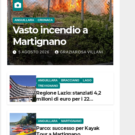
ANGUILLARA
CRONACA
Vasto incendio a
Martignano
5 AGOSTO 2026
GRAZIAROSA VILLANI
ANGUILLARA
BRACCIANO
LAGO
TREVIGNANO
Regione Lazio: stanziati 4,2
milioni di euro per i 22
Comuni dell’Etruria
Meridionale
ANGUILLARA
MARTIGNANO
Parco: successo per Kayak
Tour a Martignano