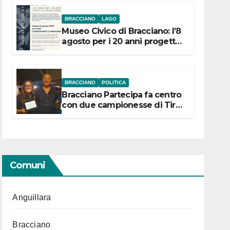
BRACCIANO
LAGO
Museo Civico di Bracciano: l’8
agosto per i 20 anni progetto
“Conservare la memoria”
BRACCIANO
POLITICA
Bracciano Partecipa fa centro
con due campionesse di Tiro
a Segno in vista delle urne
Comuni
Anguillara
Bracciano