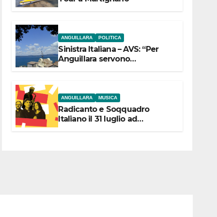
ANGUILLARA
POLITICA
Sinistra Italiana – AVS: “Per
Anguillara servono
trasparenza, partecipazione e
scelte politiche coraggiose”
ANGUILLARA
MUSICA
Radicanto e Soqquadro
Italiano il 31 luglio ad
Anguillara