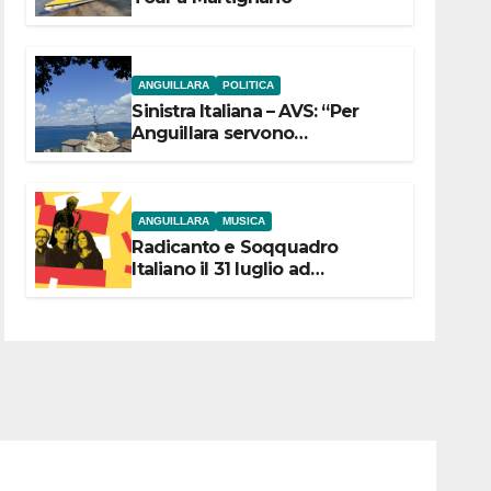
ANGUILLARA
POLITICA
Sinistra Italiana – AVS: “Per
Anguillara servono
trasparenza, partecipazione e
scelte politiche coraggiose”
ANGUILLARA
MUSICA
Radicanto e Soqquadro
Italiano il 31 luglio ad
Anguillara