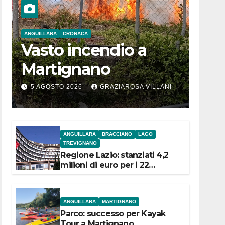
ANGUILLARA
CRONACA
Vasto incendio a
Martignano
5 AGOSTO 2026
GRAZIAROSA VILLANI
ANGUILLARA
BRACCIANO
LAGO
TREVIGNANO
Regione Lazio: stanziati 4,2
milioni di euro per i 22
Comuni dell’Etruria
Meridionale
ANGUILLARA
MARTIGNANO
Parco: successo per Kayak
Tour a Martignano