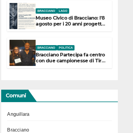
BRACCIANO
LAGO
Museo Civico di Bracciano: l’8
agosto per i 20 anni progetto
“Conservare la memoria”
BRACCIANO
POLITICA
Bracciano Partecipa fa centro
con due campionesse di Tiro
a Segno in vista delle urne
Comuni
Anguillara
Bracciano