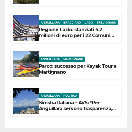
ANGUILLARA
BRACCIANO
LAGO
TREVIGNANO
Regione Lazio: stanziati 4,2
milioni di euro per i 22 Comuni
dell’Etruria Meridionale
ANGUILLARA
MARTIGNANO
Parco: successo per Kayak Tour a
Martignano
ANGUILLARA
POLITICA
Sinistra Italiana – AVS: “Per
Anguillara servono trasparenza,
partecipazione e scelte politiche
coraggiose”