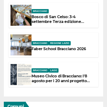
BRACCIANO
Bosco di San Celso: 3-4
settembre Terza edizione
Festival “Storie in cielo e in terra”
BRACCIANO
REGIONE LAZIO
Faber School Bracciano 2026
BRACCIANO
LAGO
Museo Civico di Bracciano: l’8
agosto per i 20 anni progetto
“Conservare la memoria”
Comuni