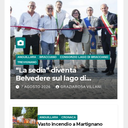
ANGUILLARA
BRACCIANO
CONSORZIO LAGO DI BRACCIANO
TREVIGNANO
“La sedia” diventa
Belvedere sul lago di
Bracciano: ieri
7 AGOSTO 2026
GRAZIAROSA VILLANI
l’inaugurazione
ANGUILLARA
CRONACA
Vasto incendio a Martignano