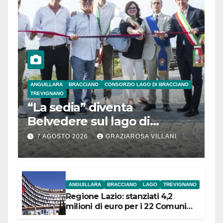
ANGUILLARA
BRACCIANO
CONSORZIO LAGO DI BRACCIANO
TREVIGNANO
“La sedia” diventa
Belvedere sul lago di
Bracciano: ieri
7 AGOSTO 2026
GRAZIAROSA VILLANI
l’inaugurazione
ANGUILLARA
BRACCIANO
LAGO
TREVIGNANO
Regione Lazio: stanziati 4,2
milioni di euro per i 22 Comuni
dell’Etruria Meridionale