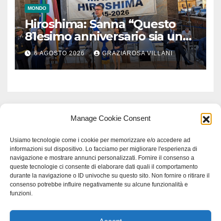
MONDO
Hiroshima: Sanna “Questo
81esimo anniversario sia un
monito per tutti”
6 AGOSTO 2026
GRAZIAROSA VILLANI
Manage Cookie Consent
Usiamo tecnologie come i cookie per memorizzare e/o accedere ad
informazioni sul dispositivo. Lo facciamo per migliorare l'esperienza di
navigazione e mostrare annunci personalizzati. Fornire il consenso a
queste tecnologie ci consente di elaborare dati quali il comportamento
durante la navigazione o ID univoche su questo sito. Non fornire o ritirare il
consenso potrebbe influire negativamente su alcune funzionalità e
funzioni.