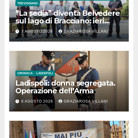
TREVIGNANO
“La sedia” diventa Belvedere
sul lago di Bracciano: ieri
l’inaugurazione
7 AGOSTO 2026
GRAZIAROSA VILLANI
CRONACA
LADISPOLI
Ladispoli: donna segregata.
Operazione dell’Arma
6 AGOSTO 2026
GRAZIAROSA VILLANI