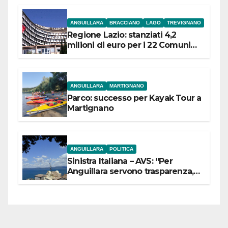
ANGUILLARA
BRACCIANO
LAGO
TREVIGNANO
Regione Lazio: stanziati 4,2
milioni di euro per i 22 Comuni
dell’Etruria Meridionale
ANGUILLARA
MARTIGNANO
Parco: successo per Kayak Tour a
Martignano
ANGUILLARA
POLITICA
Sinistra Italiana – AVS: “Per
Anguillara servono trasparenza,
partecipazione e scelte politiche
coraggiose”