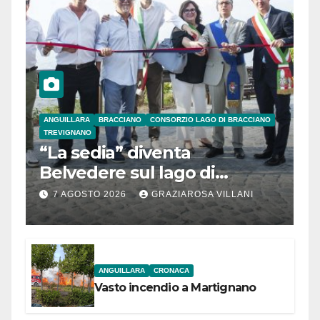
ANGUILLARA
BRACCIANO
CONSORZIO LAGO DI BRACCIANO
TREVIGNANO
“La sedia” diventa
Belvedere sul lago di
Bracciano: ieri
7 AGOSTO 2026
GRAZIAROSA VILLANI
l’inaugurazione
ANGUILLARA
CRONACA
Vasto incendio a Martignano