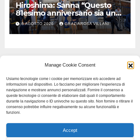
Hiroshima: Sanna “Questo
81esimo anniversario sia un
monito per tutti”
6 AGOSTO 2026
GRAZIAROSA VILLANI
Manage Cookie Consent
Usiamo tecnologie come i cookie per memorizzare e/o accedere ad
informazioni sul dispositivo. Lo facciamo per migliorare l'esperienza di
navigazione e mostrare annunci personalizzati. Fornire il consenso a
queste tecnologie ci consente di elaborare dati quali il comportamento
durante la navigazione o ID univoche su questo sito. Non fornire o ritirare il
consenso potrebbe influire negativamente su alcune funzionalità e
funzioni.
Accept
Proudly powered by WordPress
|
Tema: Newspaperex di
Themeansar
.