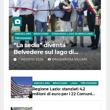
ANGUILLARA
BRACCIANO
CONSORZIO LAGO DI BRACCIANO
TREVIGNANO
“La sedia” diventa
Belvedere sul lago di
Bracciano: ieri
7 AGOSTO 2026
GRAZIAROSA VILLANI
l’inaugurazione
ANGUILLARA
BRACCIANO
LAGO
TREVIGNANO
Regione Lazio: stanziati 4,2
milioni di euro per i 22 Comuni
dell’Etruria Meridionale