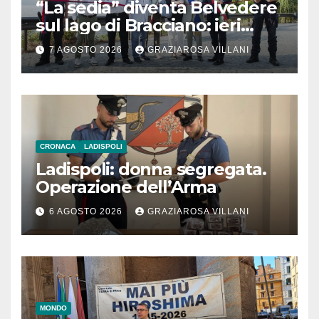
“La sedia” diventa Belvedere
sul lago di Bracciano: ieri
l’inaugurazione
7 AGOSTO 2026
GRAZIAROSA VILLANI
CRONACA
LADISPOLI
Ladispoli: donna segregata.
Operazione dell’Arma
6 AGOSTO 2026
GRAZIAROSA VILLANI
MONDO