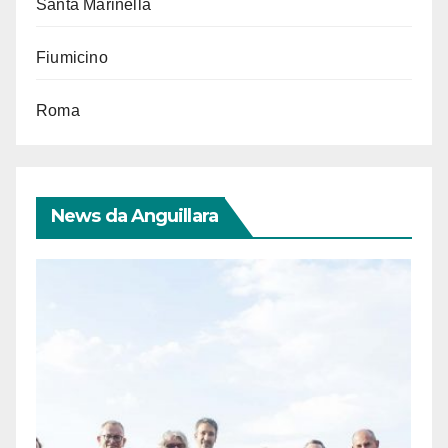
Santa Marinella
Fiumicino
Roma
News da Anguillara