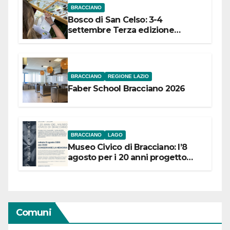
BRACCIANO
Bosco di San Celso: 3-4
settembre Terza edizione
Festival “Storie in cielo e in terra”
BRACCIANO
REGIONE LAZIO
Faber School Bracciano 2026
BRACCIANO
LAGO
Museo Civico di Bracciano: l’8
agosto per i 20 anni progetto
“Conservare la memoria”
Comuni