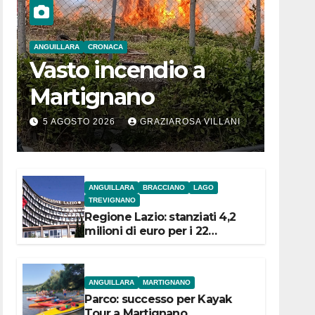
ANGUILLARA
CRONACA
Vasto incendio a
Martignano
5 AGOSTO 2026
GRAZIAROSA VILLANI
ANGUILLARA
BRACCIANO
LAGO
TREVIGNANO
Regione Lazio: stanziati 4,2
milioni di euro per i 22
Comuni dell’Etruria
Meridionale
ANGUILLARA
MARTIGNANO
Parco: successo per Kayak
Tour a Martignano