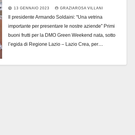
Brancaccio il 14 e 15 gennaio
13 GENNAIO 2023
GRAZIAROSA VILLANI
Il presidente Armando Soldaini: “Una vetrina
importante per presentare le nostre aziende” Primi
buoni frutti per la DMO Green Weekend nata, sotto
l’egida di Regione Lazio – Lazio Crea, per…