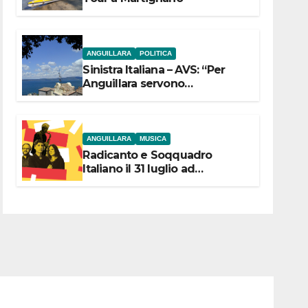
ANGUILLARA
POLITICA
Sinistra Italiana – AVS: “Per
Anguillara servono
trasparenza, partecipazione e
scelte politiche coraggiose”
ANGUILLARA
MUSICA
Radicanto e Soqquadro
Italiano il 31 luglio ad
Anguillara