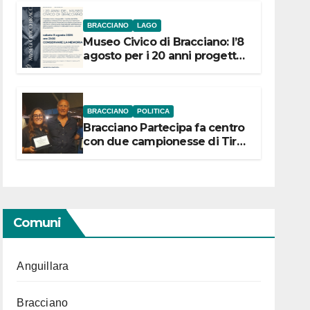
BRACCIANO
LAGO
Museo Civico di Bracciano: l’8
agosto per i 20 anni progetto
“Conservare la memoria”
BRACCIANO
POLITICA
Bracciano Partecipa fa centro
con due campionesse di Tiro
a Segno in vista delle urne
Comuni
Anguillara
Bracciano