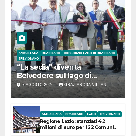
ANGUILLARA
BRACCIANO
CONSORZIO LAGO DI BRACCIANO
TREVIGNANO
“La sedia” diventa
Belvedere sul lago di
Bracciano: ieri
7 AGOSTO 2026
GRAZIAROSA VILLANI
l’inaugurazione
ANGUILLARA
BRACCIANO
LAGO
TREVIGNANO
Regione Lazio: stanziati 4,2
milioni di euro per i 22 Comuni
dell’Etruria Meridionale