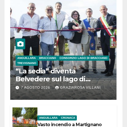
ANGUILLARA
BRACCIANO
CONSORZIO LAGO DI BRACCIANO
TREVIGNANO
“La sedia” diventa
Belvedere sul lago di
Bracciano: ieri
7 AGOSTO 2026
GRAZIAROSA VILLANI
l’inaugurazione
ANGUILLARA
CRONACA
Vasto incendio a Martignano