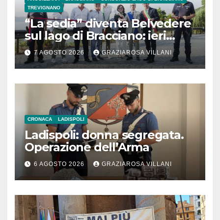
TREVIGNANO
“La sedia” diventa Belvedere
sul lago di Bracciano: ieri
l’inaugurazione
7 AGOSTO 2026
GRAZIAROSA VILLANI
CRONACA
LADISPOLI
Ladispoli: donna segregata.
Operazione dell’Arma
6 AGOSTO 2026
GRAZIAROSA VILLANI