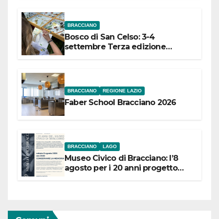
BRACCIANO
Bosco di San Celso: 3-4
settembre Terza edizione
Festival “Storie in cielo e in terra”
BRACCIANO
REGIONE LAZIO
Faber School Bracciano 2026
BRACCIANO
LAGO
Museo Civico di Bracciano: l’8
agosto per i 20 anni progetto
“Conservare la memoria”