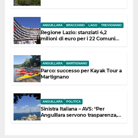
ANGUILLARA
BRACCIANO
LAGO
TREVIGNANO
Regione Lazio: stanziati 4,2
milioni di euro per i 22 Comuni
dell’Etruria Meridionale
ANGUILLARA
MARTIGNANO
Parco: successo per Kayak Tour a
Martignano
ANGUILLARA
POLITICA
Sinistra Italiana – AVS: “Per
Anguillara servono trasparenza,
partecipazione e scelte politiche
coraggiose”