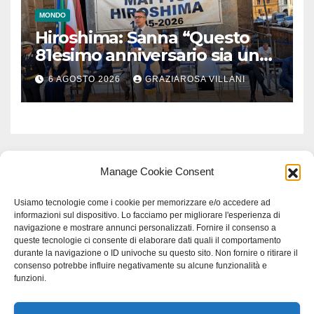
MONDO
Hiroshima: Sanna “Questo
81esimo anniversario sia un
monito per tutti”
6 AGOSTO 2026
GRAZIAROSA VILLANI
Manage Cookie Consent
Usiamo tecnologie come i cookie per memorizzare e/o accedere ad
informazioni sul dispositivo. Lo facciamo per migliorare l'esperienza di
navigazione e mostrare annunci personalizzati. Fornire il consenso a
queste tecnologie ci consente di elaborare dati quali il comportamento
durante la navigazione o ID univoche su questo sito. Non fornire o ritirare il
consenso potrebbe influire negativamente su alcune funzionalità e
funzioni.