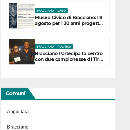
BRACCIANO
LAGO
Museo Civico di Bracciano: l’8
agosto per i 20 anni progetto
“Conservare la memoria”
BRACCIANO
POLITICA
Bracciano Partecipa fa centro
con due campionesse di Tiro
a Segno in vista delle urne
Comuni
Anguillara
Bracciano