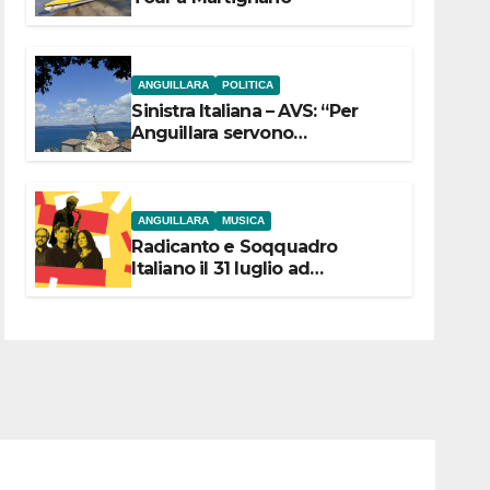
ANGUILLARA
POLITICA
Sinistra Italiana – AVS: “Per
Anguillara servono
trasparenza, partecipazione e
scelte politiche coraggiose”
ANGUILLARA
MUSICA
Radicanto e Soqquadro
Italiano il 31 luglio ad
Anguillara