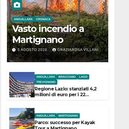
ANGUILLARA
CRONACA
Vasto incendio a
Martignano
5 AGOSTO 2026
GRAZIAROSA VILLANI
ANGUILLARA
BRACCIANO
LAGO
TREVIGNANO
Regione Lazio: stanziati 4,2
milioni di euro per i 22
Comuni dell’Etruria
Meridionale
ANGUILLARA
MARTIGNANO
Parco: successo per Kayak
Tour a Martignano