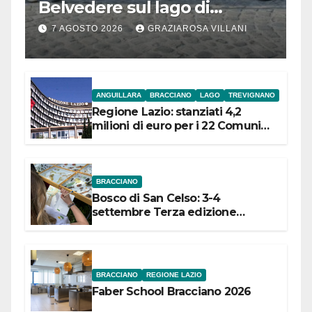
Belvedere sul lago di
Bracciano: ieri
7 AGOSTO 2026
GRAZIAROSA VILLANI
l’inaugurazione
ANGUILLARA
BRACCIANO
LAGO
TREVIGNANO
Regione Lazio: stanziati 4,2
milioni di euro per i 22 Comuni
dell’Etruria Meridionale
BRACCIANO
Bosco di San Celso: 3-4
settembre Terza edizione
Festival “Storie in cielo e in terra”
BRACCIANO
REGIONE LAZIO
Faber School Bracciano 2026