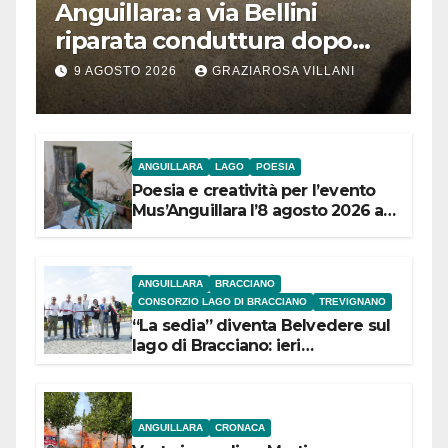
Anguillara: a via Bellini
riparata conduttura dopo
segnalazione IdD
9 AGOSTO 2026
GRAZIAROSA VILLANI
ANGUILLARA
LAGO
POESIA
Poesia e creatività per l’evento
Mus’Anguillara l’8 agosto 2026 al
Museo Contadino
ANGUILLARA
BRACCIANO
CONSORZIO LAGO DI BRACCIANO
TREVIGNANO
“La sedia” diventa Belvedere sul
lago di Bracciano: ieri
l’inaugurazione
ANGUILLARA
CRONACA