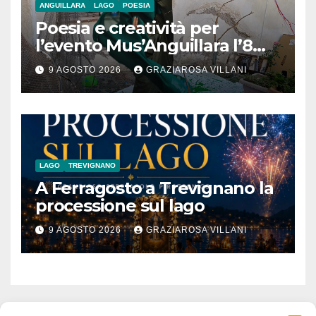
ANGUILLARA
LAGO
POESIA
Poesia e creatività per
l’evento Mus’Anguillara l’8
agosto 2026 al Museo
9 AGOSTO 2026
GRAZIAROSA VILLANI
Contadino
LAGO
TREVIGNANO
A Ferragosto a Trevignano la
processione sul lago
9 AGOSTO 2026
GRAZIAROSA VILLANI