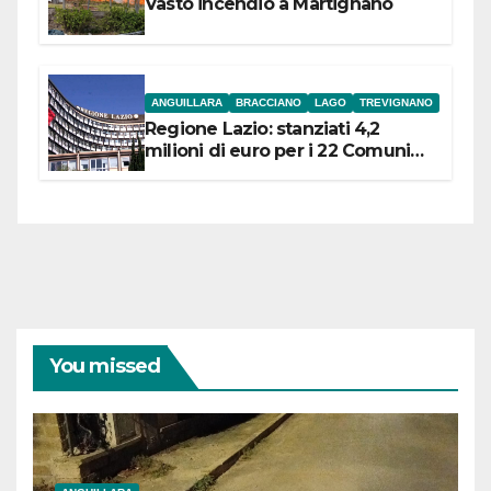
Vasto incendio a Martignano
ANGUILLARA
BRACCIANO
LAGO
TREVIGNANO
Regione Lazio: stanziati 4,2
milioni di euro per i 22 Comuni
dell’Etruria Meridionale
You missed