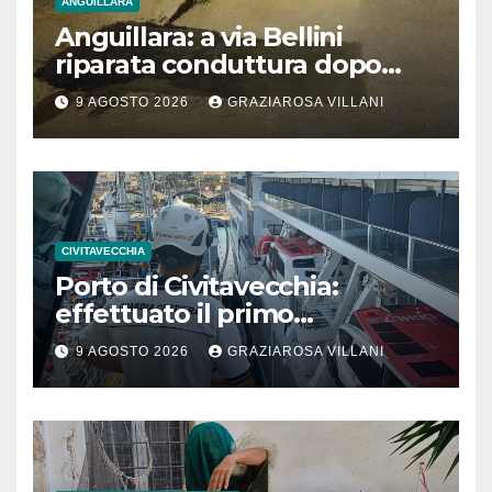
ANGUILLARA
Anguillara: a via Bellini
riparata conduttura dopo
segnalazione IdD
9 AGOSTO 2026
GRAZIAROSA VILLANI
CIVITAVECCHIA
Porto di Civitavecchia:
effettuato il primo
rifornimento di GNL ad una
9 AGOSTO 2026
GRAZIAROSA VILLANI
nave da crociera